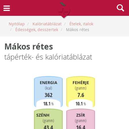
Nyitólap
Kalóriatáblázat
Ételek, italok
Édességek, desszertek
Mákos rétes
Mákos rétes
tápérték- és kalóriatáblázat
ENERGIA
FEHÉRJE
(
kcal
)
(
gramm
)
362
7.6
18.1
10.1
%
%
SZÉNHIDRÁT
ZSÍR
(
gramm
)
(
gramm
)
43.4
16.4