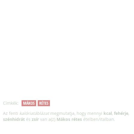
Címkék:
MÁKOS
RÉTES
Az fenti
kalóriatáblázat
megmutatja, hogy mennyi
kcal
,
fehérje
,
szénhidrát
és
zsír
van a(z)
Mákos rétes
ételben/italban.