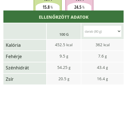
15.8
24.5
%
%
ELLENŐRZÖTT ADATOK
100 G
Kalória
452.5
362
kcal
kcal
Fehérje
9.5
7.6
g
g
Szénhidrát
54.25
43.4
g
g
Zsír
20.5
16.4
g
g