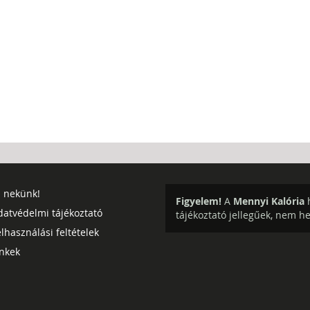
j nekünk!
Figyelem!
A
Mennyi Kalória
h
datvédelmi tájékoztató
tájékoztató jellegűek, nem h
lhasználási feltételek
inkek