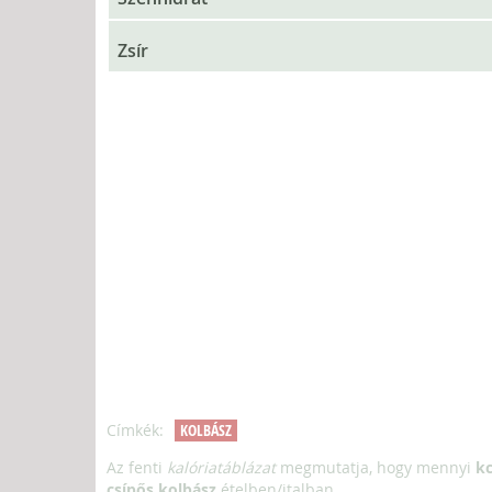
Zsír
Címkék:
KOLBÁSZ
Az fenti
kalóriatáblázat
megmutatja, hogy mennyi
kc
csípős kolbász
ételben/italban.