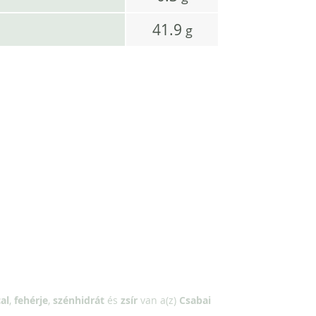
41.9
g
al
,
fehérje
,
szénhidrát
és
zsír
van a(z)
Csabai