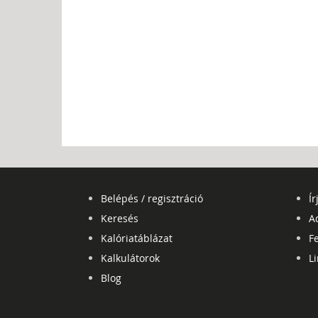
Belépés / regisztráció
Ír
Keresés
A
Kalóriatáblázat
Fe
Kalkulátorok
L
Blog