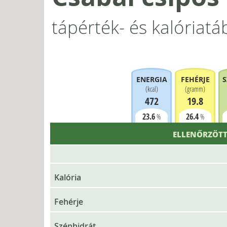
tápérték- és kalóriatá
ENERGIA
FEHÉRJE
S
(
kcal
)
(
gramm
)
472
19.8
23.6
26.4
%
%
ELLENŐRZÖTT
Kalória
Fehérje
Szénhidrát