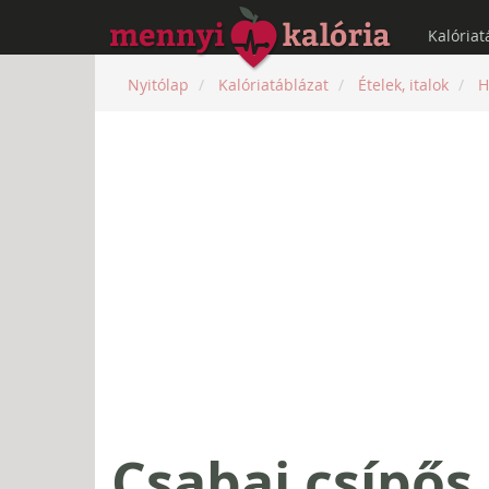
Kalóriat
Nyitólap
Kalóriatáblázat
Ételek, italok
H
Csabai csípős