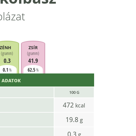
blázat
ZÉNHIDRÁT
ZSÍR
(
gramm
)
(
gramm
)
0.3
41.9
0.1
62.5
%
%
 ADATOK
100 G
472
kcal
19.8
g
0.3
g