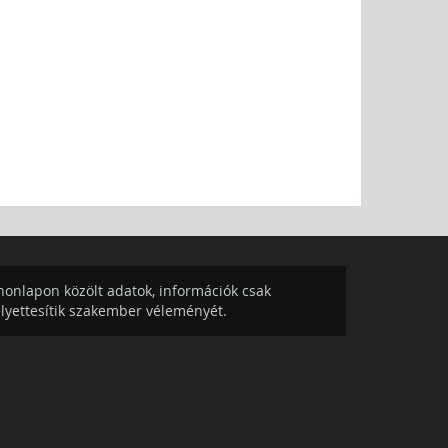
onlapon közölt adatok, információk csak
elyettesítik szakember véleményét.