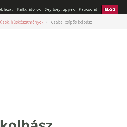
áblázat
Kalkulátorok
Segítség, tippek
Kapcsolat
BLOG
úsok, húskészítmények
Csabai csípős kolbász
 kolbász