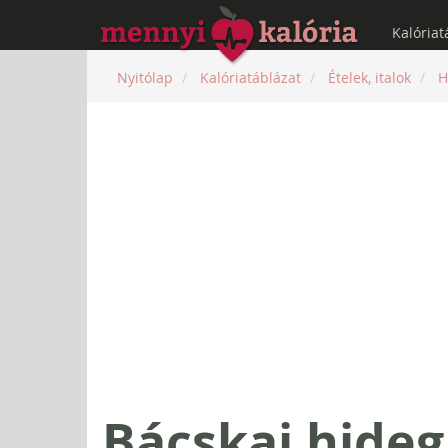
Kalóriat
Nyitólap
Kalóriatáblázat
Ételek, italok
H
Bácskai hideg