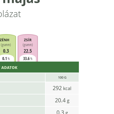
blázat
ZÉNHIDRÁT
ZSÍR
(
gramm
)
(
gramm
)
0.3
22.5
0.1
33.6
%
%
 ADATOK
100 G
292
kcal
20.4
g
0.3
g