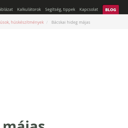
áblázat
Kalkulátorok
Segítség, tippek
Kapcsolat
BLOG
úsok, húskészítmények
Bácskai hideg májas
 májas