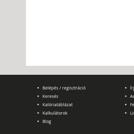
Belépés / regisztráció
Ír
Keresés
A
Kalóriatáblázat
Fe
Kalkulátorok
L
Blog