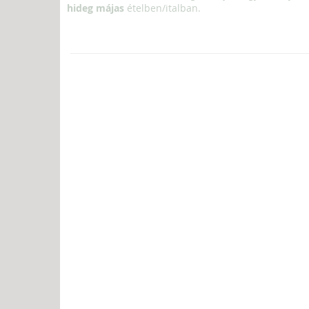
hideg májas
ételben/italban.