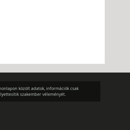
onlapon közölt adatok, információk csak
elyettesítik szakember véleményét.