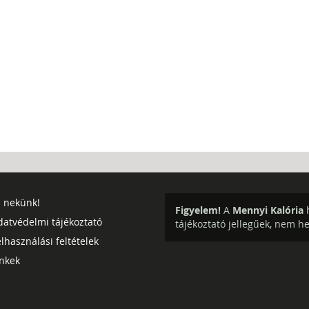
j nekünk!
Figyelem!
A
Mennyi Kalória
h
datvédelmi tájékoztató
tájékoztató jellegűek, nem h
lhasználási feltételek
inkek