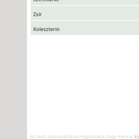
Zsír
Koleszterin
Az fenti
kalóriatáblázat
megmutatja, hogy mennyi
kc