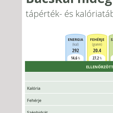
tápérték- és kalóriatá
ENERGIA
FEHÉRJE
S
(
kcal
)
(
gramm
)
292
20.4
14.6
27.2
%
%
ELLENŐRZÖTT
Kalória
Fehérje
Szénhidrát