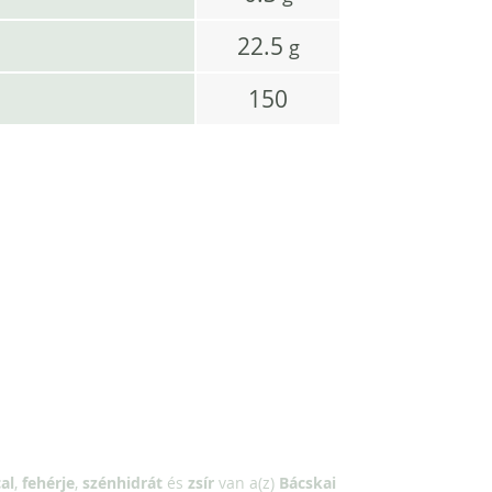
22.5
g
150
al
,
fehérje
,
szénhidrát
és
zsír
van a(z)
Bácskai