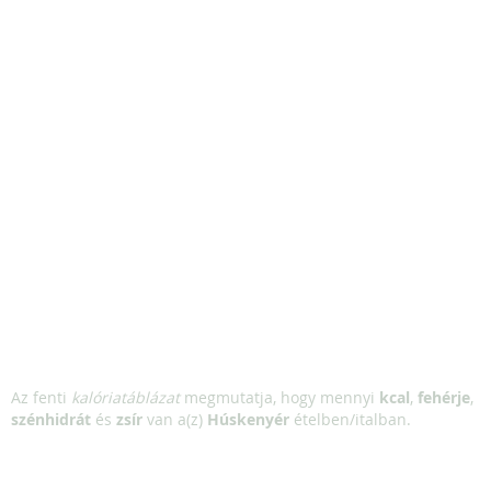
Az fenti
kalóriatáblázat
megmutatja, hogy mennyi
kcal
,
fehérje
,
szénhidrát
és
zsír
van a(z)
Húskenyér
ételben/italban.