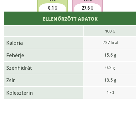
0.1
27.6
%
%
ELLENŐRZÖTT ADATOK
100 G
Kalória
237
kcal
Fehérje
15.6
g
Szénhidrát
0.3
g
Zsír
18.5
g
Koleszterin
170