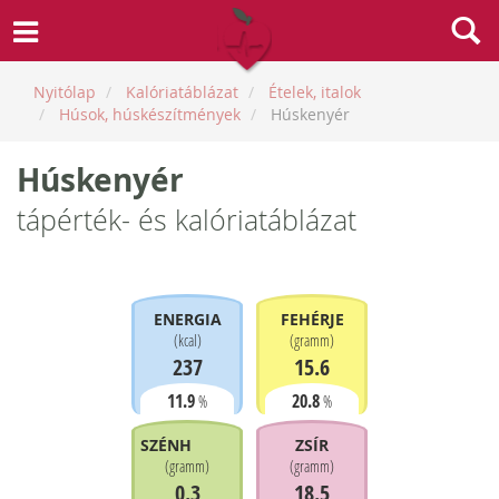
Nyitólap
Kalóriatáblázat
Ételek, italok
Húsok, húskészítmények
Húskenyér
Húskenyér
tápérték- és kalóriatáblázat
ENERGIA
FEHÉRJE
(
kcal
)
(
gramm
)
237
15.6
11.9
20.8
%
%
SZÉNHIDRÁT
ZSÍR
(
gramm
)
(
gramm
)
0.3
18.5