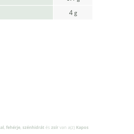
4
g
al
,
fehérje
,
szénhidrát
és
zsír
van a(z)
Kapos