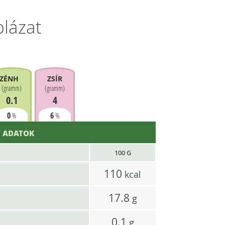
blázat
ZÉNHIDRÁT
ZSÍR
(
gramm
)
(
gramm
)
0.1
4
0
6
%
%
 ADATOK
100 G
110
kcal
17.8
g
0.1
g