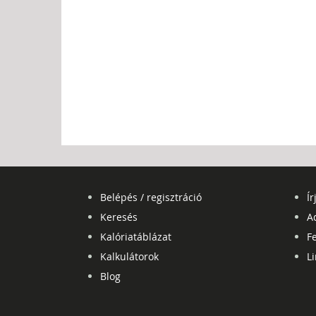
Belépés / regisztráció
Ír
Keresés
A
Kalóriatáblázat
Fe
Kalkulátorok
L
Blog