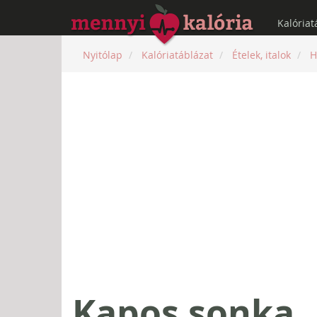
Kalóriat
Nyitólap
Kalóriatáblázat
Ételek, italok
H
Kapos sonka