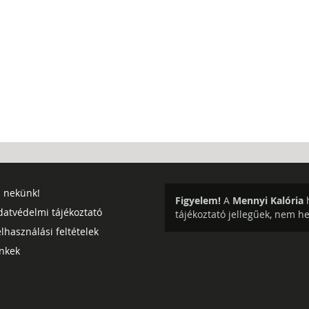
j nekünk!
Figyelem!
A
Mennyi Kalória
h
datvédelmi tájékoztató
tájékoztató jellegűek, nem h
lhasználási feltételek
inkek