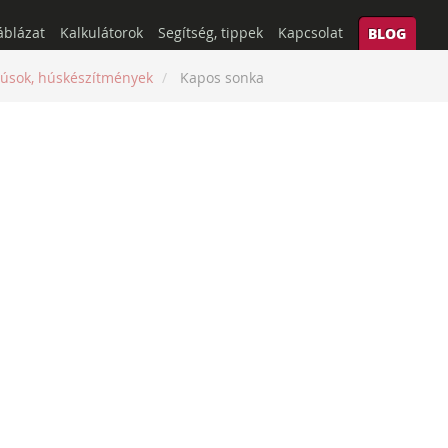
áblázat
Kalkulátorok
Segítség, tippek
Kapcsolat
BLOG
úsok, húskészítmények
Kapos sonka