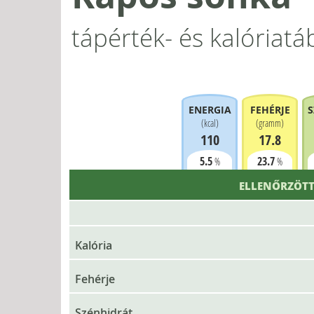
tápérték- és kalóriatá
ENERGIA
FEHÉRJE
S
(
kcal
)
(
gramm
)
110
17.8
5.5
23.7
%
%
ELLENŐRZÖTT
Kalória
Fehérje
Szénhidrát