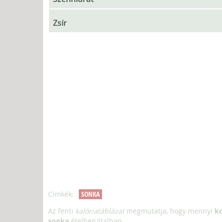
Zsír
Címkék:
SONKA
Az fenti
kalóriatáblázat
megmutatja, hogy mennyi
kc
sonka
ételben/italban.