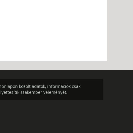
onlapon közölt adatok, információk csak
elyettesítik szakember véleményét.