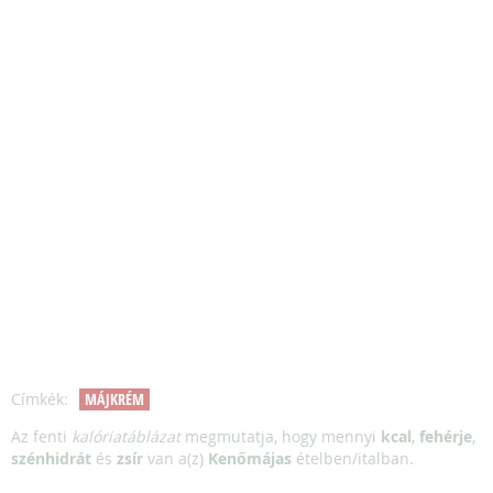
Címkék:
MÁJKRÉM
Az fenti
kalóriatáblázat
megmutatja, hogy mennyi
kcal
,
fehérje
,
szénhidrát
és
zsír
van a(z)
Kenőmájas
ételben/italban.