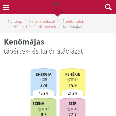
Nyitólap
Kalóriatáblázat
Ételek, italok
Húsok, húskészítmények
Kenőmájas
Kenőmájas
tápérték- és kalóriatáblázat
ENERGIA
FEHÉRJE
(
kcal
)
(
gramm
)
324
15.9
16.2
21.2
%
%
SZÉNHIDRÁT
ZSÍR
(
gramm
)
(
gramm
)
0.3
27.7