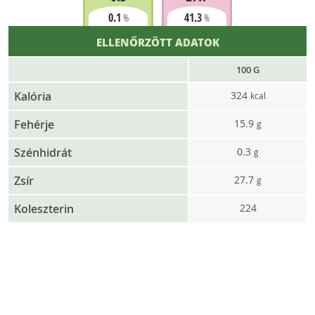
0.1
41.3
%
%
ELLENŐRZÖTT ADATOK
100 G
Kalória
324
kcal
Fehérje
15.9
g
Szénhidrát
0.3
g
Zsír
27.7
g
Koleszterin
224