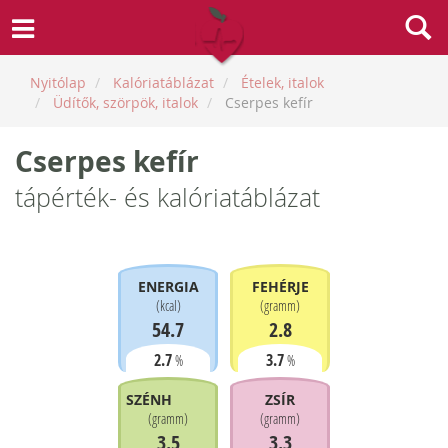
Nyitólap
Kalóriatáblázat
Ételek, italok
Üdítők, szörpök, italok
Cserpes kefír
Cserpes kefír
tápérték- és kalóriatáblázat
ENERGIA
FEHÉRJE
(
kcal
)
(
gramm
)
54.7
2.8
2.7
3.7
%
%
SZÉNHIDRÁT
ZSÍR
(
gramm
)
(
gramm
)
3.5
3.3