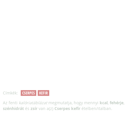
Címkék:
CSERPES
KEFIR
Az fenti
kalóriatáblázat
megmutatja, hogy mennyi
kcal
,
fehérje
,
szénhidrát
és
zsír
van a(z)
Cserpes kefír
ételben/italban.