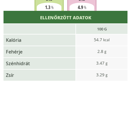
1.3
4.9
%
%
ELLENŐRZÖTT ADATOK
100 G
Kalória
54.7
kcal
Fehérje
2.8
g
Szénhidrát
3.47
g
Zsír
3.29
g