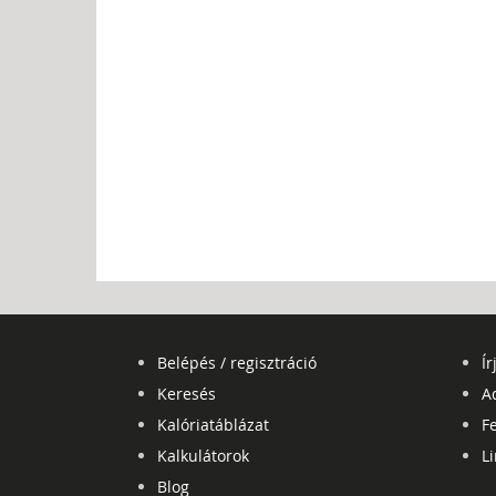
Belépés / regisztráció
Ír
Keresés
A
Kalóriatáblázat
Fe
Kalkulátorok
L
Blog