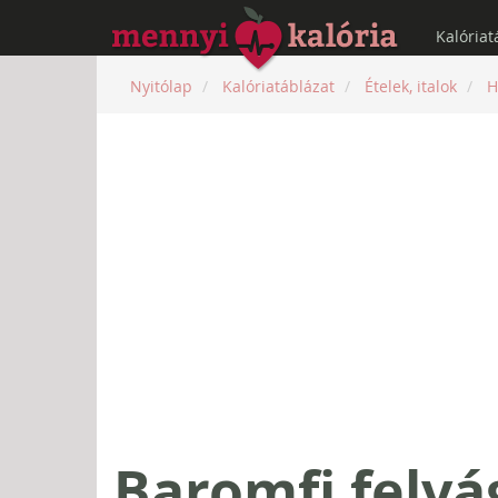
Kalóriat
Nyitólap
Kalóriatáblázat
Ételek, italok
H
Baromfi felvá