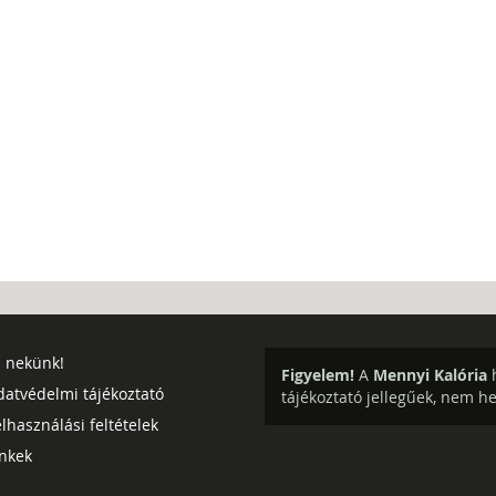
j nekünk!
Figyelem!
A
Mennyi Kalória
h
datvédelmi tájékoztató
tájékoztató jellegűek, nem h
lhasználási feltételek
inkek