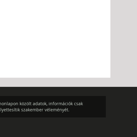
onlapon közölt adatok, információk csak
elyettesítik szakember véleményét.