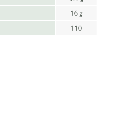
16
g
110