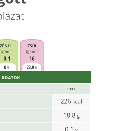
blázat
ZÉNHIDRÁT
ZSÍR
(
gramm
)
(
gramm
)
0.1
16
0
23.9
%
%
 ADATOK
100 G
226
kcal
18.8
g
0.1
g