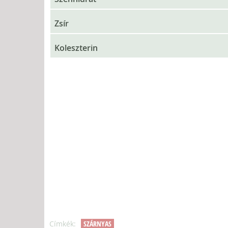
Zsír
Koleszterin
Címkék:
SZÁRNYAS