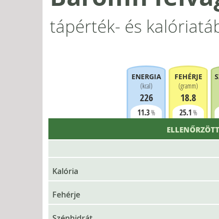
tápérték- és kalóriatá
ENERGIA
FEHÉRJE
S
(
kcal
)
(
gramm
)
226
18.8
11.3
25.1
%
%
ELLENŐRZÖTT
Kalória
Fehérje
Szénhidrát