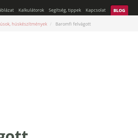
áblázat
Kalkulátorok
Segítség, tippek
Kapcsolat
BLOG
úsok, húskészítmények
Baromfi felvágott
gott