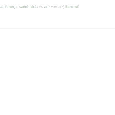
al
,
fehérje
,
szénhidrát
és
zsír
van a(z)
Baromfi