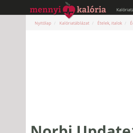
Kalóriat
Nyitólap
Kalóriatáblázat
Ételek, italok
É
Norbi Update