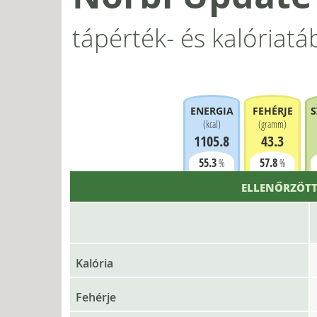
tápérték- és kalóriatá
ENERGIA
FEHÉRJE
S
(
kcal
)
(
gramm
)
1105.8
43.3
55.3
57.8
%
%
ELLENŐRZÖTT
Kalória
Fehérje