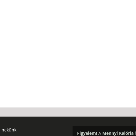
j nekünk!
Figyelem!
A
Mennyi Kalória
h