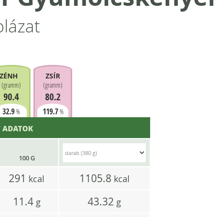
blázat
ZÉNHIDRÁT
ZSÍR
(
gramm
)
(
gramm
)
90.4
80.2
32.9
119.7
%
%
 ADATOK
100 G
291
1105.8
kcal
kcal
11.4
43.32
g
g