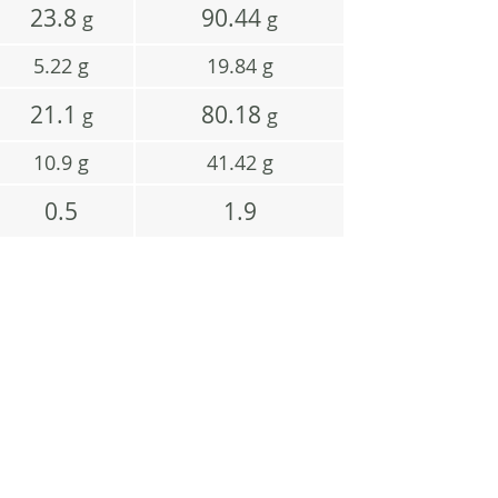
23.8
90.44
g
g
5.22
g
19.84
g
21.1
80.18
g
g
10.9
g
41.42
g
0.5
1.9