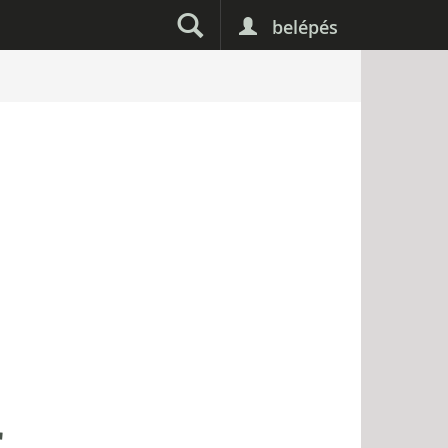
belépés
r