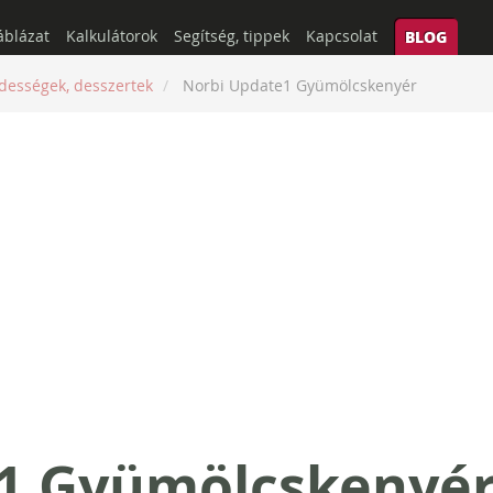
áblázat
Kalkulátorok
Segítség, tippek
Kapcsolat
BLOG
dességek, desszertek
Norbi Update1 Gyümölcskenyér
1 Gyümölcskenyé