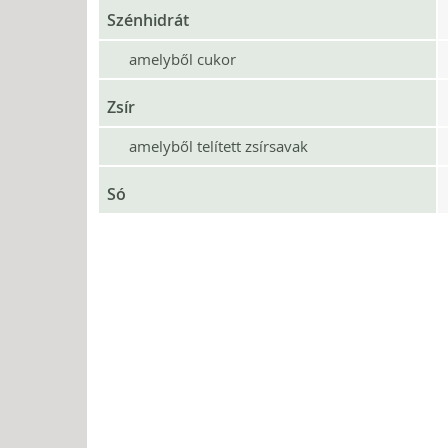
Szénhidrát
amelyből cukor
Zsír
amelyből telített zsírsavak
Só