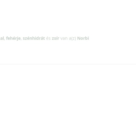
al
,
fehérje
,
szénhidrát
és
zsír
van a(z)
Norbi