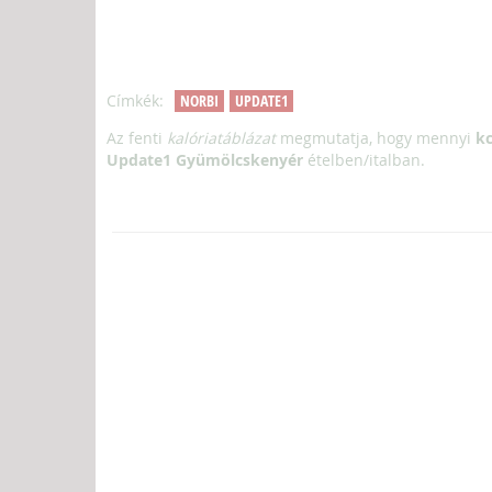
Címkék:
NORBI
UPDATE1
Az fenti
kalóriatáblázat
megmutatja, hogy mennyi
kc
Update1 Gyümölcskenyér
ételben/italban.