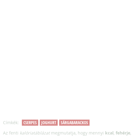
Címkék:
CSERPES
JOGHURT
SÁRGABARACKOS
Az fenti
kalóriatáblázat
megmutatja, hogy mennyi
kcal
,
fehérje
,