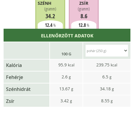
SZÉNHIDRÁT
ZSÍR
(
gramm
)
(
gramm
)
34.2
8.6
12.4
12.8
%
%
ELLENŐRZÖTT ADATOK
100 G
Kalória
95.9
239.75
kcal
kcal
Fehérje
2.6
6.5
g
g
Szénhidrát
13.67
34.18
g
g
Zsír
3.42
8.55
g
g