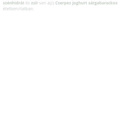
szénhidrát
és
zsír
van a(z)
Cserpes joghurt sárgabarackos
ételben/italban.