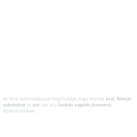
Az fenti
kalóriatáblázat
megmutatja, hogy mennyi
kcal
,
fehérje
,
szénhidrát
és
zsír
van a(z)
Sonkás vagdalt (konzerv)
ételben/italban.