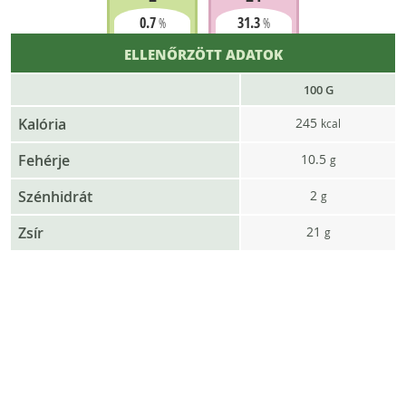
0.7
31.3
%
%
ELLENŐRZÖTT ADATOK
100 G
Kalória
245
kcal
Fehérje
10.5
g
Szénhidrát
2
g
Zsír
21
g