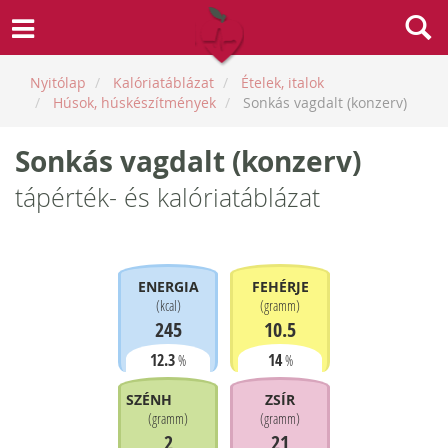
Nyitólap
Kalóriatáblázat
Ételek, italok
Húsok, húskészítmények
Sonkás vagdalt (konzerv)
Sonkás vagdalt (konzerv)
tápérték- és kalóriatáblázat
ENERGIA
FEHÉRJE
(
kcal
)
(
gramm
)
245
10.5
12.3
14
%
%
SZÉNHIDRÁT
ZSÍR
(
gramm
)
(
gramm
)
2
21