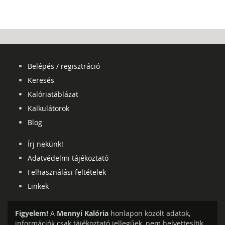
Belépés / regisztráció
Keresés
Kalóriatáblázat
Kalkulátorok
Blog
Írj nekünk!
Adatvédelmi tájékoztató
Felhasználási feltételek
Linkek
Figyelem!
A
Mennyi Kalória
honlapon közölt adatok,
információk csak tájékoztató jellegűek, nem helyettesítik