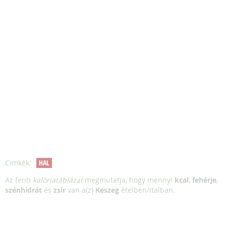
Címkék:
HAL
Az fenti
kalóriatáblázat
megmutatja, hogy mennyi
kcal
,
fehérje
,
szénhidrát
és
zsír
van a(z)
Keszeg
ételben/italban.