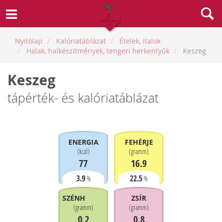
Nyitólap
Kalóriatáblázat
Ételek, italok
Halak, halkészítmények, tengeri herkentyűk
Keszeg
Keszeg
tápérték- és kalóriatáblázat
ENERGIA
FEHÉRJE
(
kcal
)
(
gramm
)
77
16.9
3.9
22.5
%
%
SZÉNHIDRÁT
ZSÍR
(
gramm
)
(
gramm
)
0.2
0.8