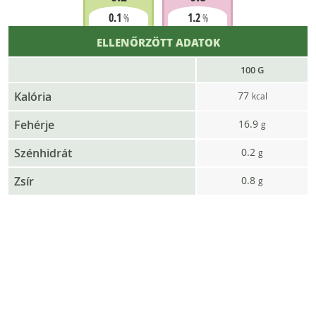
0.1
1.2
%
%
ELLENŐRZÖTT ADATOK
100 G
Kalória
77
kcal
Fehérje
16.9
g
Szénhidrát
0.2
g
Zsír
0.8
g