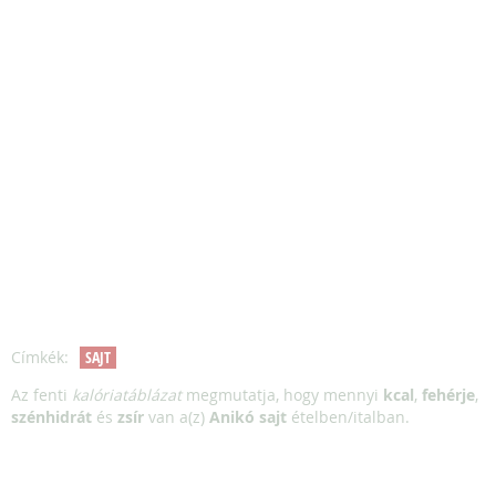
Címkék:
SAJT
Az fenti
kalóriatáblázat
megmutatja, hogy mennyi
kcal
,
fehérje
,
szénhidrát
és
zsír
van a(z)
Anikó sajt
ételben/italban.