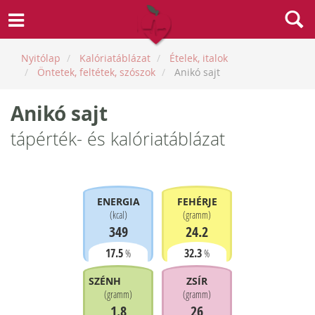
Nyitólap
Kalóriatáblázat
Ételek, italok
Öntetek, feltétek, szószok
Anikó sajt
Anikó sajt
tápérték- és kalóriatáblázat
ENERGIA
FEHÉRJE
(
kcal
)
(
gramm
)
349
24.2
17.5
32.3
%
%
SZÉNHIDRÁT
ZSÍR
(
gramm
)
(
gramm
)
1.8
26