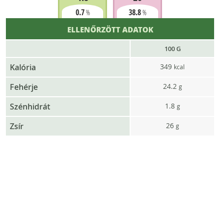
0.7
38.8
%
%
ELLENŐRZÖTT ADATOK
100 G
Kalória
349
kcal
Fehérje
24.2
g
Szénhidrát
1.8
g
Zsír
26
g