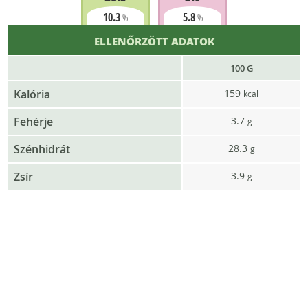
10.3
5.8
%
%
ELLENŐRZÖTT ADATOK
100 G
Kalória
159
kcal
Fehérje
3.7
g
Szénhidrát
28.3
g
Zsír
3.9
g