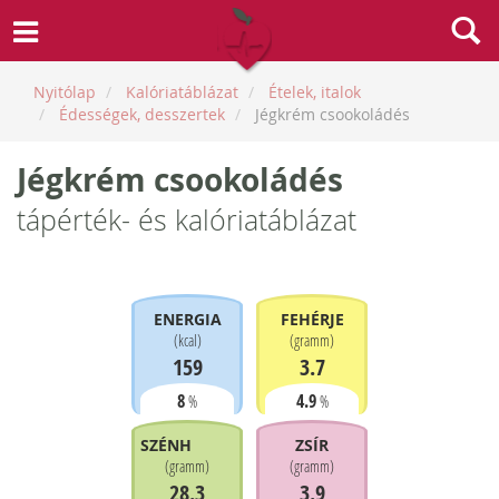
Nyitólap
Kalóriatáblázat
Ételek, italok
Édességek, desszertek
Jégkrém csookoládés
Jégkrém csookoládés
tápérték- és kalóriatáblázat
ENERGIA
FEHÉRJE
(
kcal
)
(
gramm
)
159
3.7
8
4.9
%
%
SZÉNHIDRÁT
ZSÍR
(
gramm
)
(
gramm
)
28.3
3.9