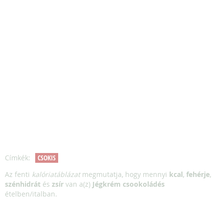
Címkék:
CSOKIS
Az fenti
kalóriatáblázat
megmutatja, hogy mennyi
kcal
,
fehérje
,
szénhidrát
és
zsír
van a(z)
Jégkrém csookoládés
ételben/italban.