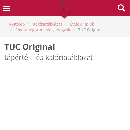
Nyitólap
Kalóriatáblázat
Ételek, italok
Sós ropogtatnivalók, magvak
TUC Original
TUC Original
tápérték- és kalóriatáblázat