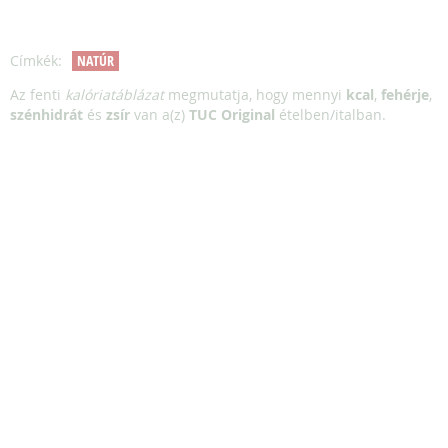
Címkék:
NATÚR
Az fenti
kalóriatáblázat
megmutatja, hogy mennyi
kcal
,
fehérje
,
szénhidrát
és
zsír
van a(z)
TUC Original
ételben/italban.