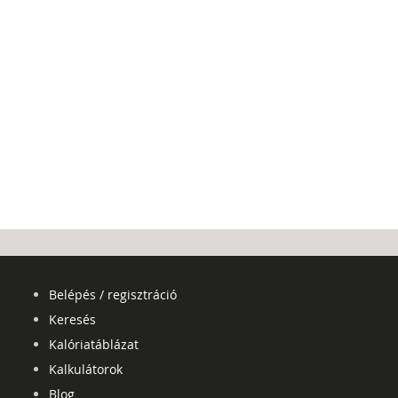
Belépés / regisztráció
Keresés
Kalóriatáblázat
Kalkulátorok
Blog