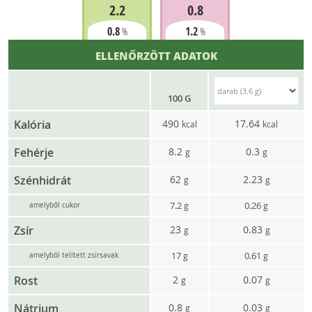
2.2
0.8
0.8
1.2
%
%
ELLENŐRZÖTT ADATOK
100 G
Kalória
490
17.64
kcal
kcal
Fehérje
8.2
0.3
g
g
Szénhidrát
62
2.23
g
g
7.2
0.26
g
g
amelyből cukor
Zsír
23
0.83
g
g
17
0.61
g
g
amelyből telített zsírsavak
Rost
2
0.07
g
g
Nátrium
0.8
0.03
g
g