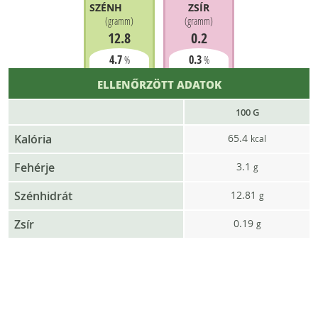
SZÉNHIDRÁT
ZSÍR
(
gramm
)
(
gramm
)
12.8
0.2
4.7
0.3
%
%
ELLENŐRZÖTT ADATOK
100 G
Kalória
65.4
kcal
Fehérje
3.1
g
Szénhidrát
12.81
g
Zsír
0.19
g