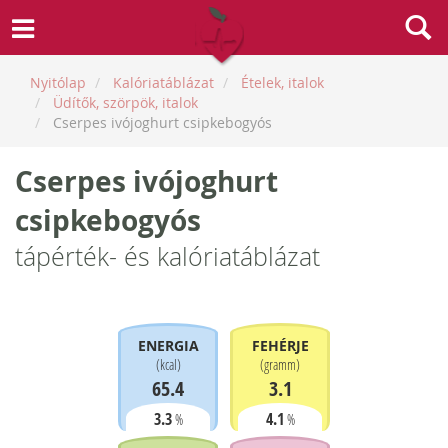
Nyitólap
Kalóriatáblázat
Ételek, italok
Üdítők, szörpök, italok
Cserpes ivójoghurt csipkebogyós
Cserpes ivójoghurt
csipkebogyós
tápérték- és kalóriatáblázat
ENERGIA
FEHÉRJE
(
kcal
)
(
gramm
)
65.4
3.1
3.3
4.1
%
%