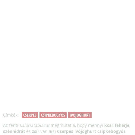
Címkék:
CSERPES
CSIPKEBOGYÓS
IVÓJOGHURT
Az fenti
kalóriatáblázat
megmutatja, hogy mennyi
kcal
,
fehérje
,
szénhidrát
és
zsír
van a(z)
Cserpes ivójoghurt csipkebogyós