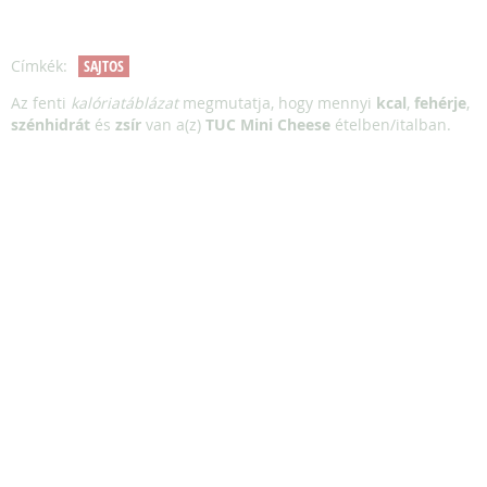
Címkék:
SAJTOS
Az fenti
kalóriatáblázat
megmutatja, hogy mennyi
kcal
,
fehérje
,
szénhidrát
és
zsír
van a(z)
TUC Mini Cheese
ételben/italban.