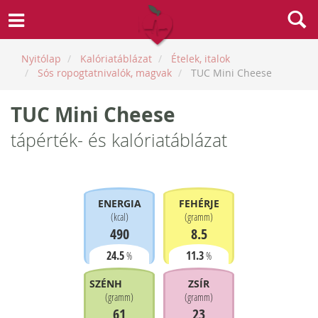
Nyitólap
Kalóriatáblázat
Ételek, italok
Sós ropogtatnivalók, magvak
TUC Mini Cheese
TUC Mini Cheese
tápérték- és kalóriatáblázat
ENERGIA
FEHÉRJE
(
kcal
)
(
gramm
)
490
8.5
24.5
11.3
%
%
SZÉNHIDRÁT
ZSÍR
(
gramm
)
(
gramm
)
61
23