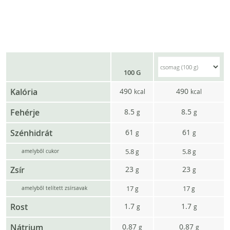
100 G
Kalória
490
490
kcal
kcal
Fehérje
8.5
8.5
g
g
Szénhidrát
61
61
g
g
5.8
5.8
g
g
amelyből cukor
Zsír
23
23
g
g
17
17
g
g
amelyből telített zsírsavak
Rost
1.7
1.7
g
g
Nátrium
0.87
0.87
g
g