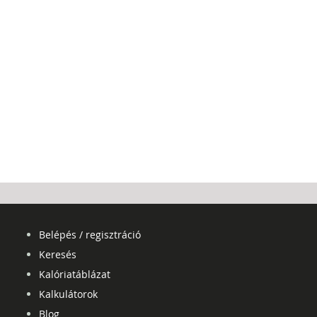
Belépés / regisztráció
Keresés
Kalóriatáblázat
Kalkulátorok
Blog