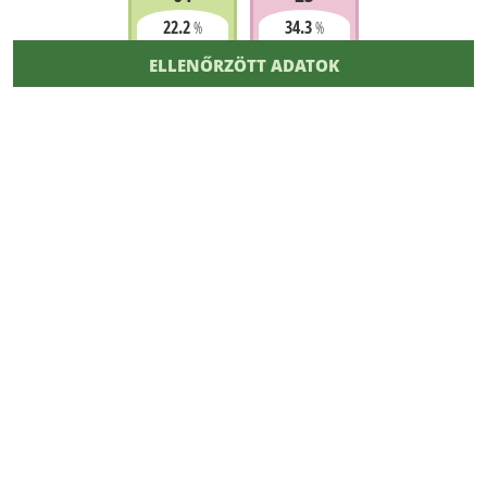
22.2
34.3
%
%
ELLENŐRZÖTT ADATOK