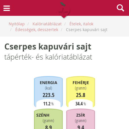
Nyitólap
Kalóriatáblázat
Ételek, italok
Édességek, desszertek
Cserpes kapuvári sajt
Cserpes kapuvári sajt
tápérték- és kalóriatáblázat
ENERGIA
FEHÉRJE
(
kcal
)
(
gramm
)
223.5
25.8
11.2
34.4
%
%
SZÉNHIDRÁT
ZSÍR
(
gramm
)
(
gramm
)
8.9
9.4