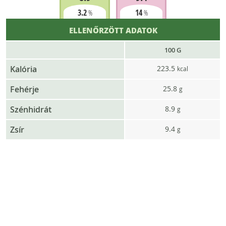
3.2
14
%
%
ELLENŐRZÖTT ADATOK
100 G
Kalória
223.5
kcal
Fehérje
25.8
g
Szénhidrát
8.9
g
Zsír
9.4
g