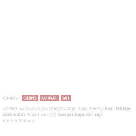
Címkék:
CSERPES
KAPUVÁRI
SAJT
Az fenti
kalóriatáblázat
megmutatja, hogy mennyi
kcal
,
fehérje
,
szénhidrát
és
zsír
van a(z)
Cserpes kapuvári sajt
ételben/italban.