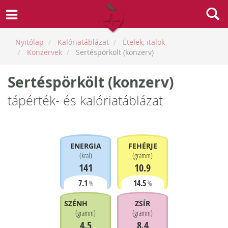
Nyitólap
Kalóriatáblázat
Ételek, italok
Konzervek
Sertéspörkölt (konzerv)
Sertéspörkölt (konzerv)
tápérték- és kalóriatáblázat
ENERGIA
FEHÉRJE
(
kcal
)
(
gramm
)
141
10.9
7.1
14.5
%
%
SZÉNHIDRÁT
ZSÍR
(
gramm
)
(
gramm
)
4.5
8.4