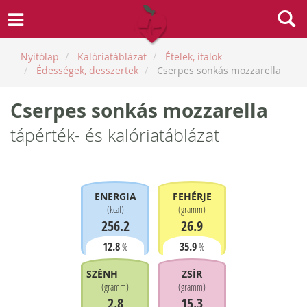
Nyitólap
Kalóriatáblázat
Ételek, italok
Édességek, desszertek
Cserpes sonkás mozzarella
Cserpes sonkás mozzarella
tápérték- és kalóriatáblázat
ENERGIA
FEHÉRJE
(
kcal
)
(
gramm
)
256.2
26.9
12.8
35.9
%
%
SZÉNHIDRÁT
ZSÍR
(
gramm
)
(
gramm
)
2.8
15.3