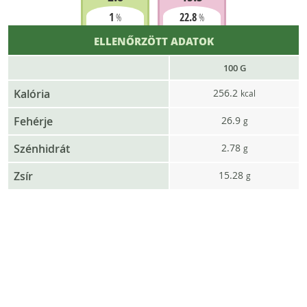
1
22.8
%
%
ELLENŐRZÖTT ADATOK
100 G
Kalória
256.2
kcal
Fehérje
26.9
g
Szénhidrát
2.78
g
Zsír
15.28
g