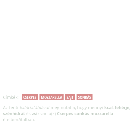
Címkék:
CSERPES
MOZZARELLA
SAJT
SONKÁS
Az fenti
kalóriatáblázat
megmutatja, hogy mennyi
kcal
,
fehérje
,
szénhidrát
és
zsír
van a(z)
Cserpes sonkás mozzarella
ételben/italban.