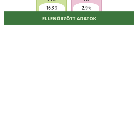
16.3
2.9
%
%
ELLENŐRZÖTT ADATOK