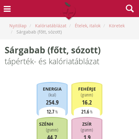
Nyitólap
Kalóriatáblázat
Ételek, italok
Köretek
Sárgabab (főtt, sózott)
Sárgabab (főtt, sózott)
tápérték- és kalóriatáblázat
ENERGIA
FEHÉRJE
(
kcal
)
(
gramm
)
254.9
16.2
12.7
21.6
%
%
SZÉNHIDRÁT
ZSÍR
(
gramm
)
(
gramm
)
44.7
1.9