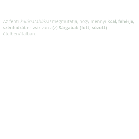
Az fenti
kalóriatáblázat
megmutatja, hogy mennyi
kcal
,
fehérje
,
szénhidrát
és
zsír
van a(z)
Sárgabab (főtt, sózott)
ételben/italban.