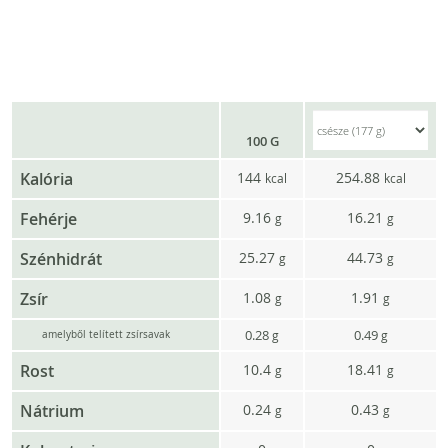
100 G
Kalória
144
254.88
kcal
kcal
Fehérje
9.16
16.21
g
g
Szénhidrát
25.27
44.73
g
g
Zsír
1.08
1.91
g
g
0.28
0.49
g
g
amelyből telített zsírsavak
Rost
10.4
18.41
g
g
Nátrium
0.24
0.43
g
g