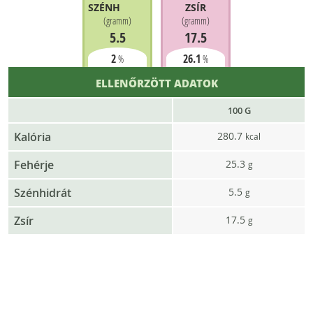
SZÉNHIDRÁT
ZSÍR
(
gramm
)
(
gramm
)
5.5
17.5
2
26.1
%
%
ELLENŐRZÖTT ADATOK
100 G
Kalória
280.7
kcal
Fehérje
25.3
g
Szénhidrát
5.5
g
Zsír
17.5
g