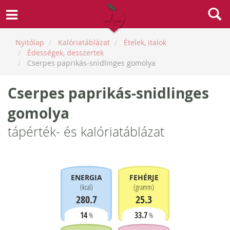
Nyitólap
Kalóriatáblázat
Ételek, italok
Édességek, desszertek
Cserpes paprikás-snidlinges gomolya
Cserpes paprikás-snidlinges
gomolya
tápérték- és kalóriatáblázat
ENERGIA
FEHÉRJE
(
kcal
)
(
gramm
)
280.7
25.3
14
33.7
%
%