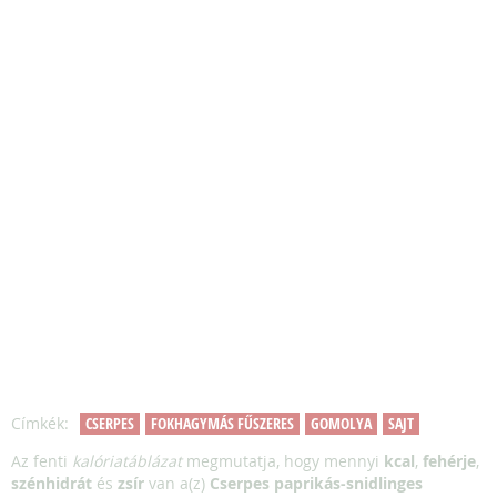
Címkék:
CSERPES
FOKHAGYMÁS FŰSZERES
GOMOLYA
SAJT
Az fenti
kalóriatáblázat
megmutatja, hogy mennyi
kcal
,
fehérje
,
szénhidrát
és
zsír
van a(z)
Cserpes paprikás-snidlinges