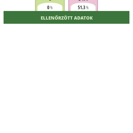
0
51.3
%
%
ELLENŐRZÖTT ADATOK