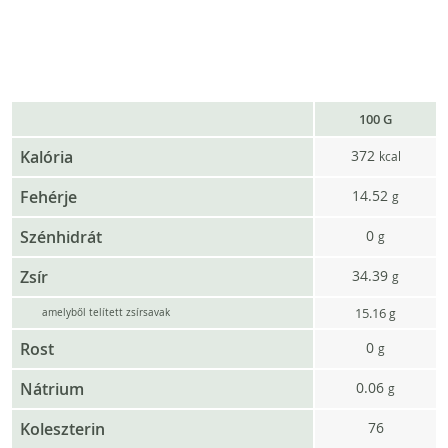
100 G
Kalória
372
kcal
Fehérje
14.52
g
Szénhidrát
0
g
Zsír
34.39
g
15.16
g
amelyből telített zsírsavak
Rost
0
g
Nátrium
0.06
g
Koleszterin
76