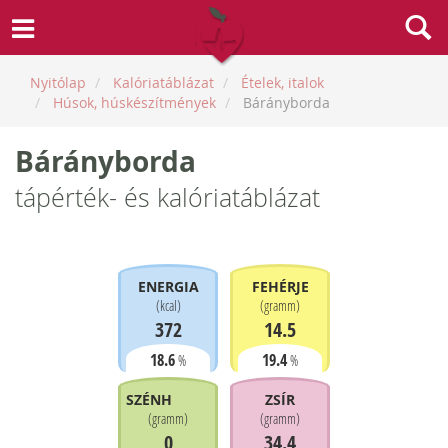
Nyitólap
Kalóriatáblázat
Ételek, italok
Húsok, húskészítmények
Bárányborda
Bárányborda
tápérték- és kalóriatáblázat
ENERGIA
FEHÉRJE
(
kcal
)
(
gramm
)
372
14.5
18.6
19.4
%
%
SZÉNHIDRÁT
ZSÍR
(
gramm
)
(
gramm
)
0
34.4