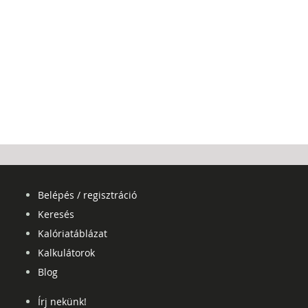
Belépés / regisztráció
Keresés
Kalóriatáblázat
Kalkulátorok
Blog
Írj nekünk!