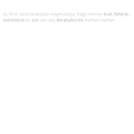
Az fenti
kalóriatáblázat
megmutatja, hogy mennyi
kcal
,
fehérje
,
szénhidrát
és
zsír
van a(z)
Bárányborda
ételben/italban.