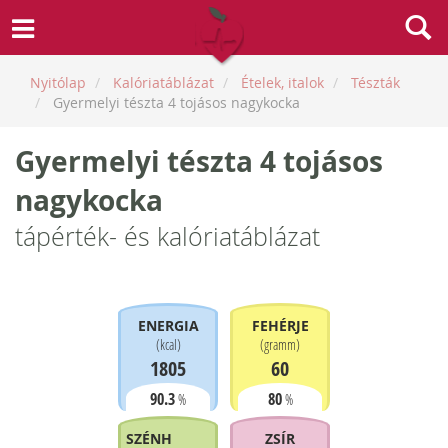
Nyitólap
Kalóriatáblázat
Ételek, italok
Tészták
Gyermelyi tészta 4 tojásos nagykocka
Gyermelyi tészta 4 tojásos
nagykocka
tápérték- és kalóriatáblázat
ENERGIA
FEHÉRJE
(
kcal
)
(
gramm
)
1805
60
90.3
80
%
%
SZÉNHIDRÁT
ZSÍR