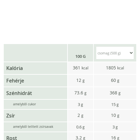
100 G
Kalória
361
1805
kcal
kcal
Fehérje
12
60
g
g
Szénhidrát
73.6
368
g
g
3
15
g
g
amelyből cukor
Zsír
2
10
g
g
0.6
3
g
g
amelyből telített zsírsavak
Rost
3.2
16
g
g