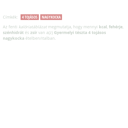
Címkék:
4 TOJÁSOS
NAGYKOCKA
Az fenti
kalóriatáblázat
megmutatja, hogy mennyi
kcal
,
fehérje
,
szénhidrát
és
zsír
van a(z)
Gyermelyi tészta 4 tojásos
nagykocka
ételben/italban.