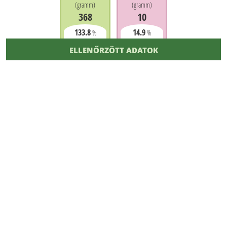
(
gramm
)
(
gramm
)
368
10
133.8
14.9
%
%
ELLENŐRZÖTT ADATOK