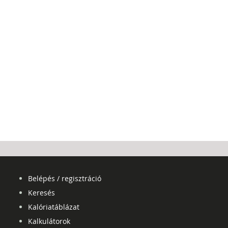
Belépés / regisztráció
Keresés
Kalóriatáblázat
Kalkulátorok