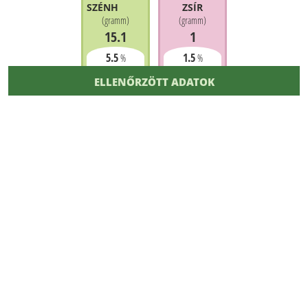
SZÉNHIDRÁT
ZSÍR
(
gramm
)
(
gramm
)
15.1
1
5.5
1.5
%
%
ELLENŐRZÖTT ADATOK