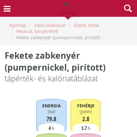
Nyitólap
Kalóriatáblázat
Ételek, italok
Pékáruk, kenyérfélék
Fekete zabkenyér (pumpernickel, pirított)
Fekete zabkenyér
(pumpernickel, pirított)
tápérték- és kalóriatáblázat
ENERGIA
FEHÉRJE
(
kcal
)
(
gramm
)
79.8
2.8
4
3.7
%
%