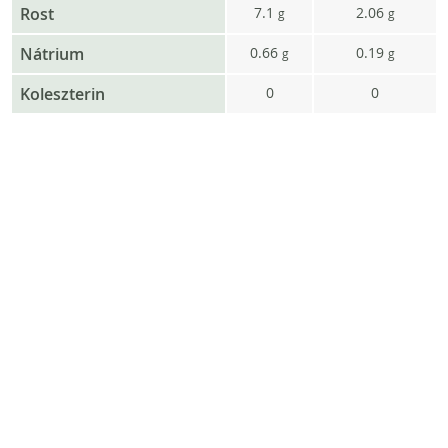
Rost
7.1
2.06
g
g
Nátrium
0.66
0.19
g
g
Koleszterin
0
0