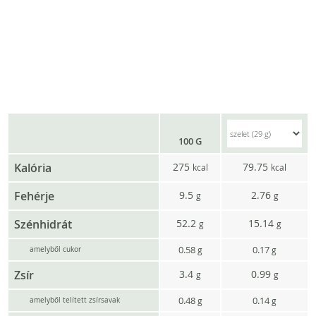
100 G
Kalória
275
79.75
kcal
kcal
Fehérje
9.5
2.76
g
g
Szénhidrát
52.2
15.14
g
g
0.58
0.17
g
g
amelyből cukor
Zsír
3.4
0.99
g
g
0.48
0.14
g
g
amelyből telített zsírsavak