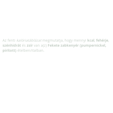
Az fenti
kalóriatáblázat
megmutatja, hogy mennyi
kcal
,
fehérje
,
szénhidrát
és
zsír
van a(z)
Fekete zabkenyér (pumpernickel,
pirított)
ételben/italban.