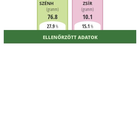
SZÉNHIDRÁT
ZSÍR
(
gramm
)
(
gramm
)
76.8
10.1
27.9
15.1
%
%
ELLENŐRZÖTT ADATOK