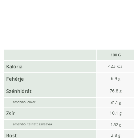
100 G
Kalória
423
kcal
Fehérje
6.9
g
Szénhidrát
76.8
g
31.1
g
amelyből cukor
Zsír
10.1
g
1.52
g
amelyből telített zsírsavak
Rost
2.8
g