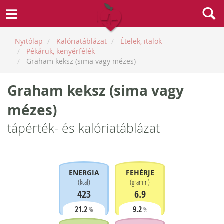
Nyitólap
Kalóriatáblázat
Ételek, italok
Pékáruk, kenyérfélék
Graham keksz (sima vagy mézes)
Graham keksz (sima vagy
mézes)
tápérték- és kalóriatáblázat
ENERGIA
FEHÉRJE
(
kcal
)
(
gramm
)
423
6.9
21.2
9.2
%
%