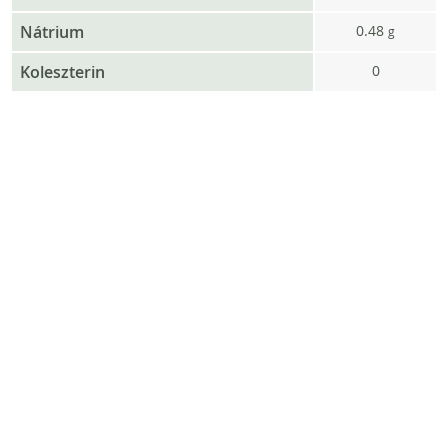
Nátrium
0.48
g
Koleszterin
0