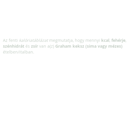
Az fenti
kalóriatáblázat
megmutatja, hogy mennyi
kcal
,
fehérje
,
szénhidrát
és
zsír
van a(z)
Graham keksz (sima vagy mézes)
ételben/italban.