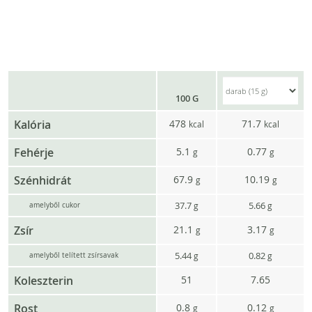
100 G
Kalória
478
71.7
kcal
kcal
Fehérje
5.1
0.77
g
g
Szénhidrát
67.9
10.19
g
g
37.7
5.66
g
g
amelyből cukor
Zsír
21.1
3.17
g
g
5.44
0.82
g
g
amelyből telített zsírsavak
Koleszterin
51
7.65
Rost
0.8
0.12
g
g