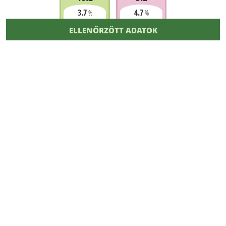
3.7
4.7
%
%
ELLENŐRZÖTT ADATOK