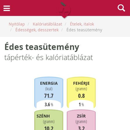
Nyitólap
Kalóriatáblázat
Ételek, italok
Édességek, desszertek
Édes teasütemény
Édes teasütemény
tápérték- és kalóriatáblázat
ENERGIA
FEHÉRJE
(
kcal
)
(
gramm
)
71.7
0.8
3.6
1
%
%
SZÉNHIDRÁT
ZSÍR
(
gramm
)
(
gramm
)
10.2
3.2