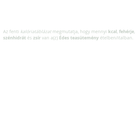
Az fenti
kalóriatáblázat
megmutatja, hogy mennyi
kcal
,
fehérje
,
szénhidrát
és
zsír
van a(z)
Édes teasütemény
ételben/italban.