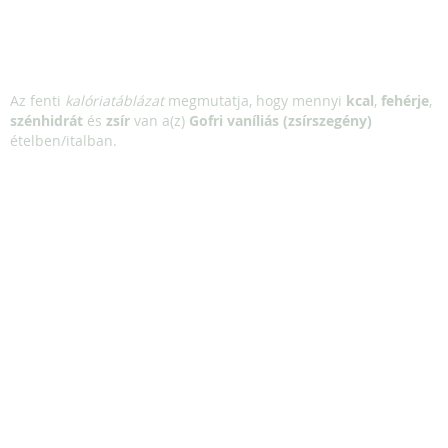
Az fenti
kalóriatáblázat
megmutatja, hogy mennyi
kcal
,
fehérje
,
szénhidrát
és
zsír
van a(z)
Gofri vaníliás (zsírszegény)
ételben/italban.