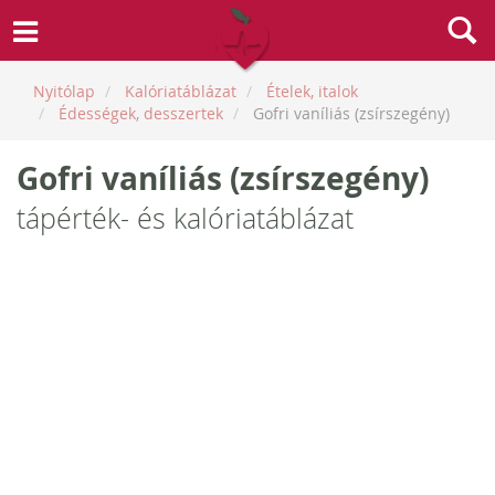
Nyitólap
Kalóriatáblázat
Ételek, italok
Édességek, desszertek
Gofri vaníliás (zsírszegény)
Gofri vaníliás (zsírszegény)
tápérték- és kalóriatáblázat