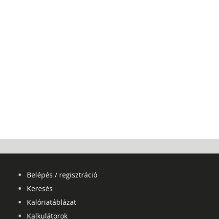
Belépés / regisztráció
Keresés
Kalóriatáblázat
Kalkulátorok