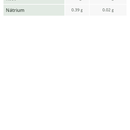
Nátrium
0.39
0.02
g
g