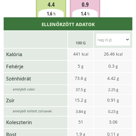
4.4
0.9
1.6
1.4
%
%
ELLENŐRZÖTT ADATOK
100 G
Kalória
441
26.46
kcal
kcal
Fehérje
5
0.3
g
g
Szénhidrát
73.6
4.42
g
g
37.5
2.25
g
g
amelyből cukor
Zsír
15.2
0.91
g
g
3.84
0.23
g
g
amelyből telített zsírsavak
Koleszterin
51
3.06
Rost
1.9
0.11
g
g