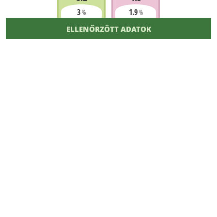
3
1.9
%
%
ELLENŐRZÖTT ADATOK