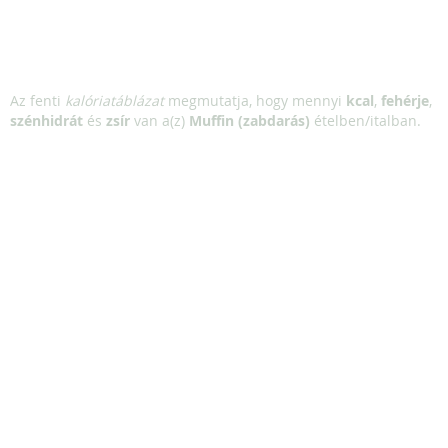
Az fenti
kalóriatáblázat
megmutatja, hogy mennyi
kcal
,
fehérje
,
szénhidrát
és
zsír
van a(z)
Muffin (zabdarás)
ételben/italban.