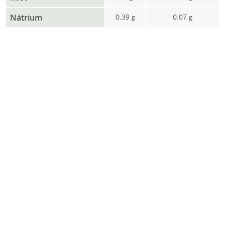
Nátrium
0.39
0.07
g
g