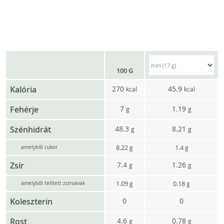
100 G
Kalória
270
45.9
kcal
kcal
Fehérje
7
1.19
g
g
Szénhidrát
48.3
8.21
g
g
8.22
1.4
g
g
amelyből cukor
Zsír
7.4
1.26
g
g
1.09
0.18
g
g
amelyből telített zsírsavak
Koleszterin
0
0
Rost
4.6
0.78
g
g