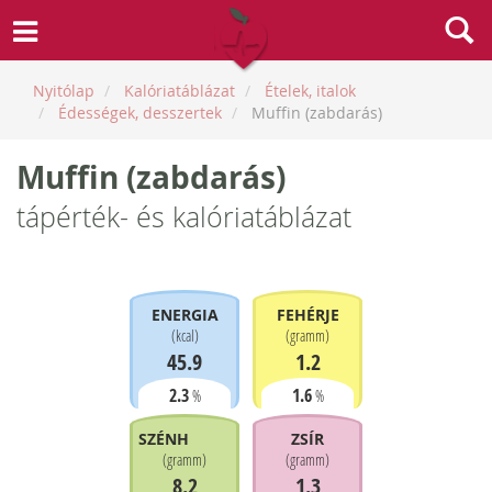
Nyitólap
Kalóriatáblázat
Ételek, italok
Édességek, desszertek
Muffin (zabdarás)
Muffin (zabdarás)
tápérték- és kalóriatáblázat
ENERGIA
FEHÉRJE
(
kcal
)
(
gramm
)
45.9
1.2
2.3
1.6
%
%
SZÉNHIDRÁT
ZSÍR
(
gramm
)
(
gramm
)
8.2
1.3