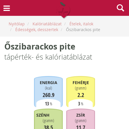
Nyitólap
Kalóriatáblázat
Ételek, italok
Édességek, desszertek
Őszibarackos pite
Őszibarackos pite
tápérték- és kalóriatáblázat
ENERGIA
FEHÉRJE
(
kcal
)
(
gramm
)
260.9
2.2
13
3
%
%
SZÉNHIDRÁT
ZSÍR
(
gramm
)
(
gramm
)
38.5
11.7