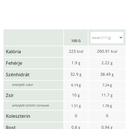
100 G
Kalória
223
260.91
kcal
kcal
Fehérje
1.9
2.22
g
g
Szénhidrát
32.9
38.49
g
g
6.19
7.24
g
g
amelyből cukor
Zsír
10
11.7
g
g
1.51
1.76
g
g
amelyből telített zsírsavak
Koleszterin
0
0
Rost
0.8
0.94
g
g