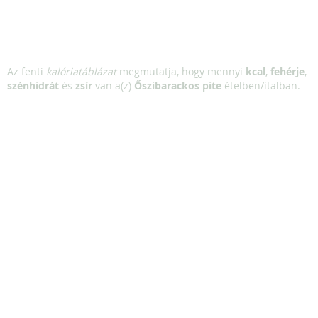
Az fenti
kalóriatáblázat
megmutatja, hogy mennyi
kcal
,
fehérje
,
szénhidrát
és
zsír
van a(z)
Őszibarackos pite
ételben/italban.