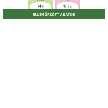
14
17.5
%
%
ELLENŐRZÖTT ADATOK