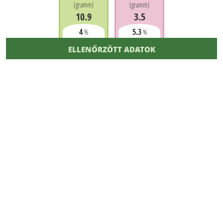
(
gramm
)
(
gramm
)
10.9
3.5
4
5.3
%
%
ELLENŐRZÖTT ADATOK