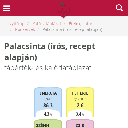
Nyitólap
Kalóriatáblázat
Ételek, italok
Konzervek
Palacsinta (írós, recept alapján)
Palacsinta (írós, recept
alapján)
tápérték- és kalóriatáblázat
ENERGIA
FEHÉRJE
(
kcal
)
(
gramm
)
86.3
2.6
4.3
3.4
%
%
SZÉNHIDRÁT
ZSÍR