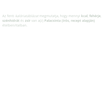
Az fenti
kalóriatáblázat
megmutatja, hogy mennyi
kcal
,
fehérje
,
szénhidrát
és
zsír
van a(z)
Palacsinta (írós, recept alapján)
ételben/italban.