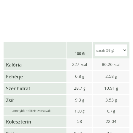
100 G
Kalória
227
86.26
kcal
kcal
Fehérje
6.8
2.58
g
g
Szénhidrát
28.7
10.91
g
g
Zsír
9.3
3.53
g
g
1.83
0.7
g
g
amelyből telített zsírsavak
Koleszterin
58
22.04