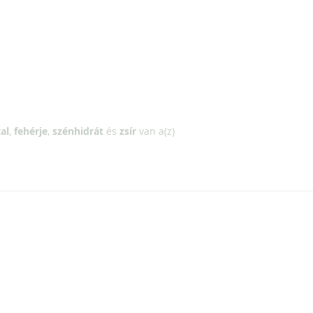
al
,
fehérje
,
szénhidrát
és
zsír
van a(z)