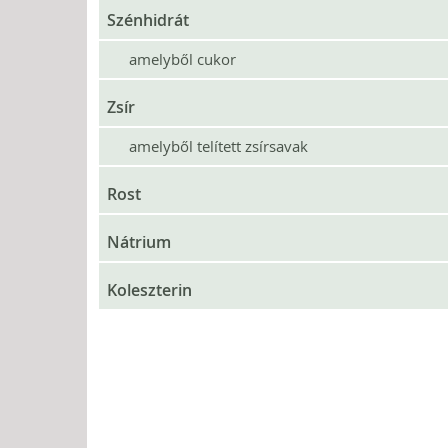
Szénhidrát
amelyből cukor
Zsír
amelyből telített zsírsavak
Rost
Nátrium
Koleszterin