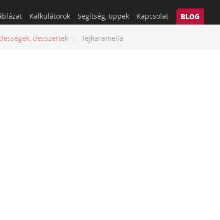
áblázat
Kalkulátorok
Segítség, tippek
Kapcsolat
BLOG
dességek, desszertek
Tejkaramella