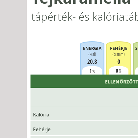
tápérték- és kalóriatá
ENERGIA
FEHÉRJE
S
(
kcal
)
(
gramm
)
20.8
0
1
0
%
%
ELLENŐRZÖTT
Kalória
Fehérje