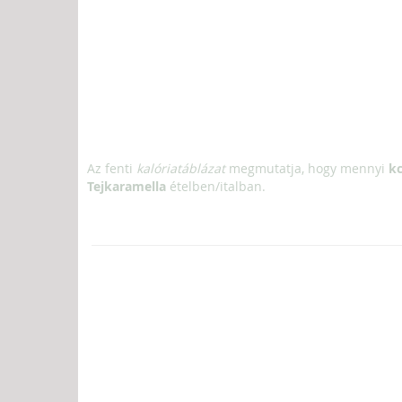
Az fenti
kalóriatáblázat
megmutatja, hogy mennyi
kc
Tejkaramella
ételben/italban.