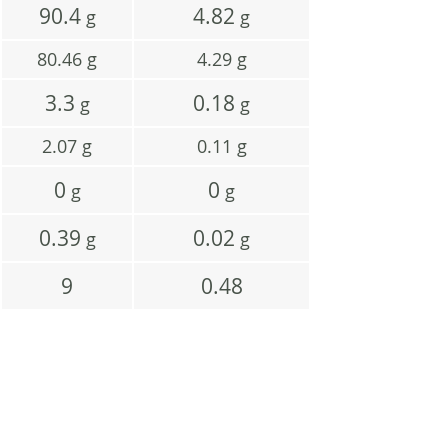
90.4
4.82
g
g
80.46
g
4.29
g
3.3
0.18
g
g
2.07
g
0.11
g
0
0
g
g
0.39
0.02
g
g
9
0.48