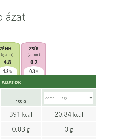
blázat
ZÉNHIDRÁT
ZSÍR
(
gramm
)
(
gramm
)
4.8
0.2
1.8
0.3
%
%
 ADATOK
100 G
391
20.84
kcal
kcal
0.03
0
g
g