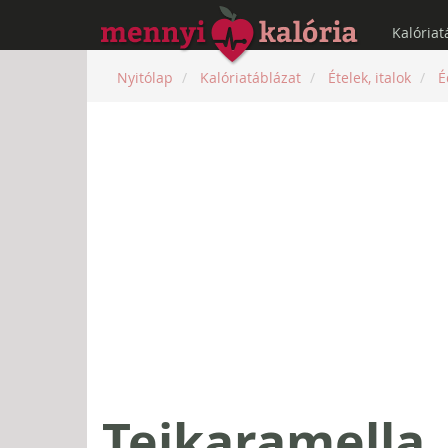
Kalóriat
Nyitólap
Kalóriatáblázat
Ételek, italok
É
Tejkaramella