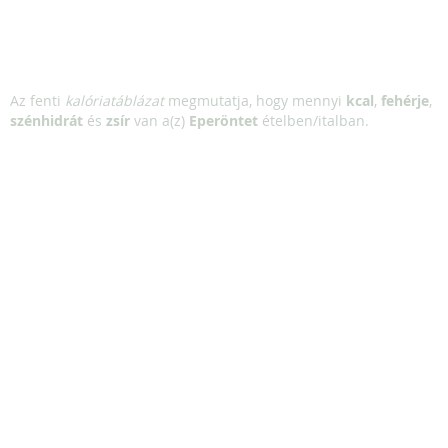
Az fenti
kalóriatáblázat
megmutatja, hogy mennyi
kcal
,
fehérje
,
szénhidrát
és
zsír
van a(z)
Eperöntet
ételben/italban.