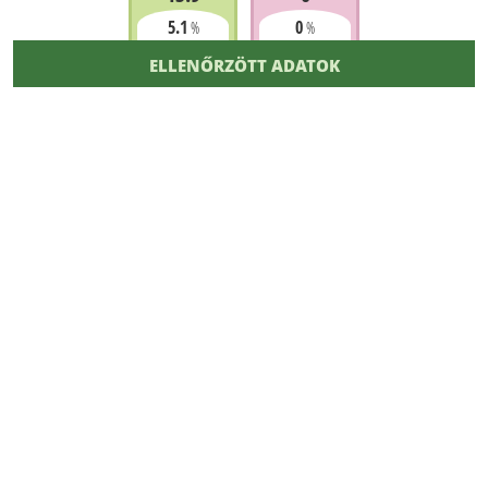
5.1
0
%
%
ELLENŐRZÖTT ADATOK