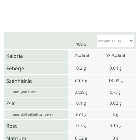
100 G
Kalória
254
53.34
kcal
kcal
Fehérje
0.2
0.04
g
g
Szénhidrát
66.3
13.92
g
g
27.38
5.75
g
g
amelyből cukor
Zsír
0.1
0.02
g
g
0.01
0
g
g
amelyből telített zsírsavak
Rost
0.7
0.15
g
g
Nátrium
0.02
0
g
g