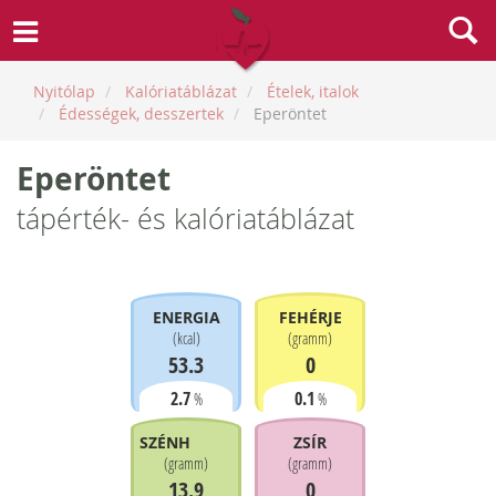
Nyitólap
Kalóriatáblázat
Ételek, italok
Édességek, desszertek
Eperöntet
Eperöntet
tápérték- és kalóriatáblázat
ENERGIA
FEHÉRJE
(
kcal
)
(
gramm
)
53.3
0
2.7
0.1
%
%
SZÉNHIDRÁT
ZSÍR
(
gramm
)
(
gramm
)
13.9
0