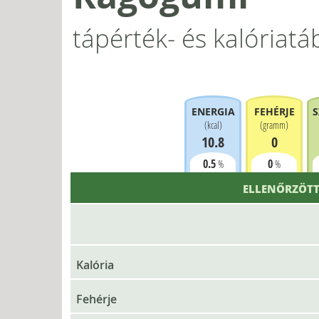
tápérték- és kalóriatá
ENERGIA
FEHÉRJE
S
(
kcal
)
(
gramm
)
10.8
0
0.5
0
%
%
ELLENŐRZÖTT
Kalória
Fehérje