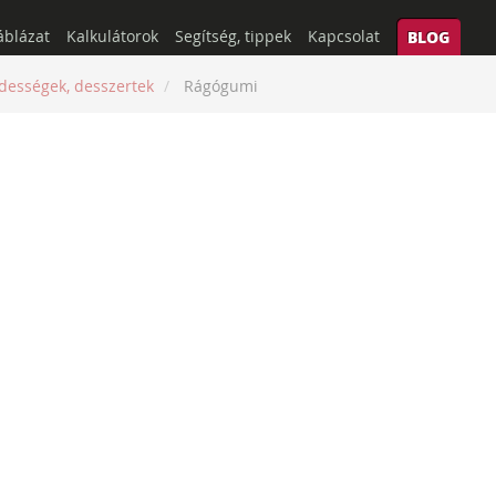
áblázat
Kalkulátorok
Segítség, tippek
Kapcsolat
BLOG
dességek, desszertek
Rágógumi