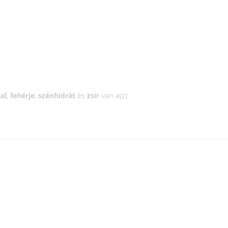
al
,
fehérje
,
szénhidrát
és
zsír
van a(z)