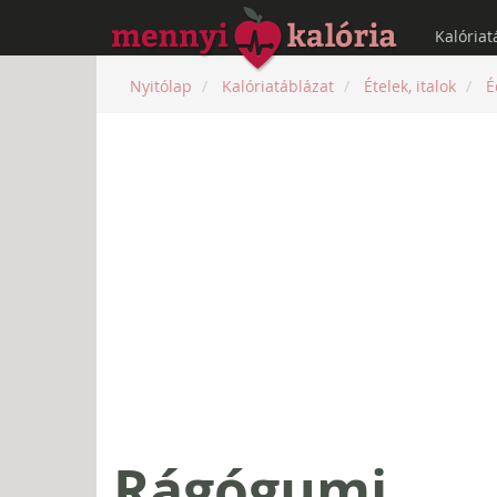
Kalóriat
Nyitólap
Kalóriatáblázat
Ételek, italok
É
Rágógumi