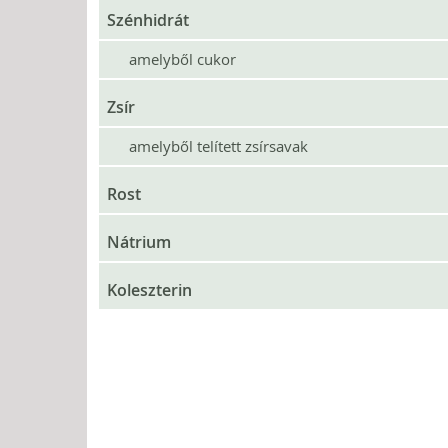
Szénhidrát
amelyből cukor
Zsír
amelyből telített zsírsavak
Rost
Nátrium
Koleszterin