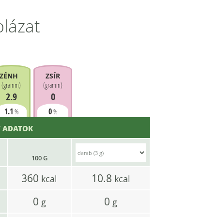
blázat
ZÉNHIDRÁT
ZSÍR
(
gramm
)
(
gramm
)
2.9
0
1.1
0
%
%
 ADATOK
100 G
360
10.8
kcal
kcal
0
0
g
g