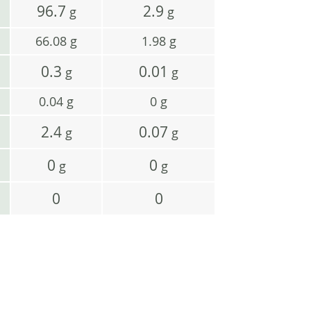
96.7
2.9
g
g
66.08
g
1.98
g
0.3
0.01
g
g
0.04
g
0
g
2.4
0.07
g
g
0
0
g
g
0
0