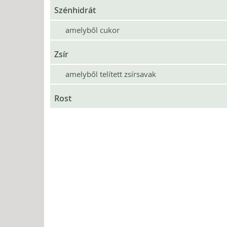
Szénhidrát
amelyből cukor
Zsír
amelyből telített zsírsavak
Rost