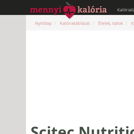
Kalóriat
Nyitólap
Kalóriatáblázat
Ételek, italok
I
Scitec Nutrit