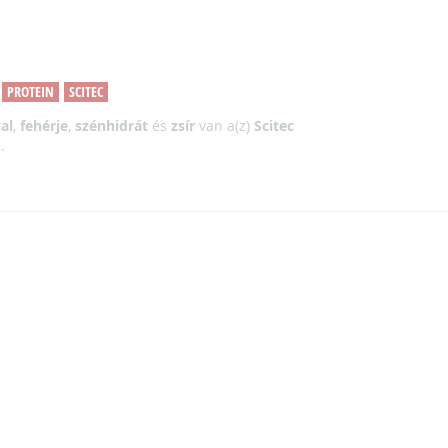
PROTEIN
SCITEC
al
,
fehérje
,
szénhidrát
és
zsír
van a(z)
Scitec
.