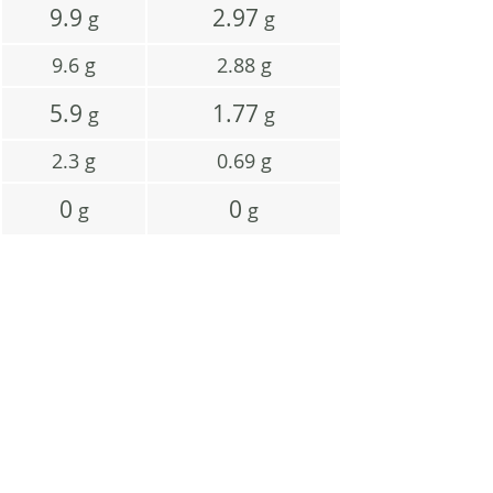
9.9
2.97
g
g
9.6
g
2.88
g
5.9
1.77
g
g
2.3
g
0.69
g
0
0
g
g