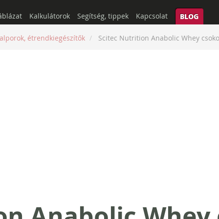
áblázat
Kalkulátorok
Segítség, tippek
Kapcsolat
BLOG
talporok, étrendkiegészítők
Scitec Nutrition Anabolic Whey csok
ion Anabolic Whey