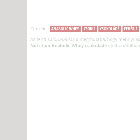
Címkék:
ANABOLIC WHEY
CSOKIS
CSOKOLÁDÉ
FEHÉRJE
Az fenti
kalóriatáblázat
megmutatja, hogy mennyi
kc
Nutrition Anabolic Whey csokoládé
ételben/italban