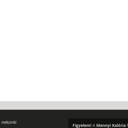
j nekünk!
Figyelem!
A
Mennyi Kalória
h