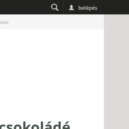
belépés
oládé
 csokoládé