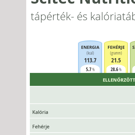
tápérték- és kalóriatá
ENERGIA
FEHÉRJE
S
(
kcal
)
(
gramm
)
113.7
21.5
5.7
28.6
%
%
ELLENŐRZÖTT
Kalória
Fehérje