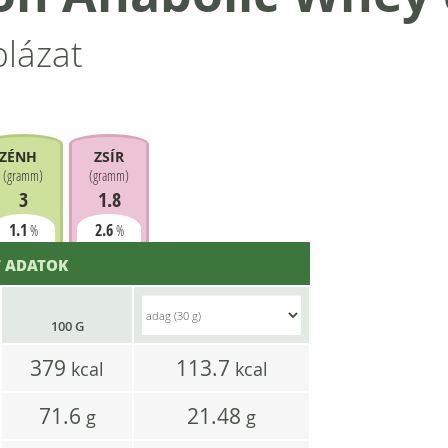
blázat
ZÉNHIDRÁT
ZSÍR
(
gramm
)
(
gramm
)
3
1.8
1.1
2.6
%
%
 ADATOK
100 G
379
113.7
kcal
kcal
71.6
21.48
g
g