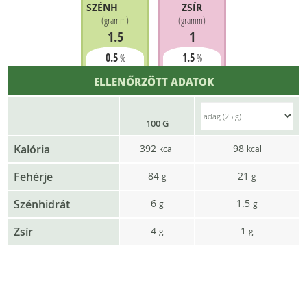
SZÉNHIDRÁT
ZSÍR
(
gramm
)
(
gramm
)
1.5
1
0.5
1.5
%
%
ELLENŐRZÖTT ADATOK
100 G
Kalória
392
98
kcal
kcal
Fehérje
84
21
g
g
Szénhidrát
6
1.5
g
g
Zsír
4
1
g
g