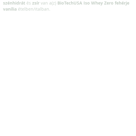
szénhidrát
és
zsír
van a(z)
BioTechUSA Iso Whey Zero fehérje
vanília
ételben/italban.