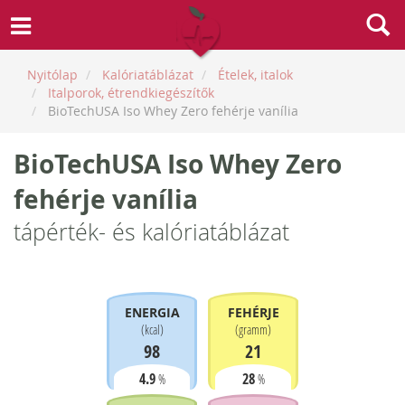
Nyitólap
Kalóriatáblázat
Ételek, italok
Italporok, étrendkiegészítők
BioTechUSA Iso Whey Zero fehérje vanília
BioTechUSA Iso Whey Zero
fehérje vanília
tápérték- és kalóriatáblázat
ENERGIA
FEHÉRJE
(
kcal
)
(
gramm
)
98
21
4.9
28
%
%