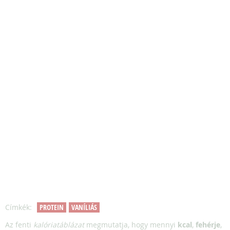
Címkék:
PROTEIN
VANÍLIÁS
Az fenti
kalóriatáblázat
megmutatja, hogy mennyi
kcal
,
fehérje
,