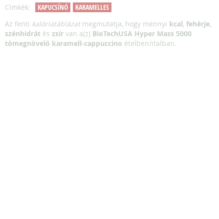
Címkék:
KAPUCSÍNÓ
KARAMELLES
Az fenti
kalóriatáblázat
megmutatja, hogy mennyi
kcal
,
fehérje
,
szénhidrát
és
zsír
van a(z)
BioTechUSA Hyper Mass 5000
tömegnövelő karamell-cappuccino
ételben/italban.