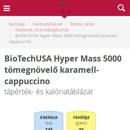
Nyitólap
Kalóriatáblázat
Ételek, italok
Italporok, étrendkiegészítők
BioTechUSA Hyper Mass 5000 tömegnövelő karamell-
cappuccino
BioTechUSA Hyper Mass 5000
tömegnövelő karamell-
cappuccino
tápérték- és kalóriatáblázat
ENERGIA
FEHÉRJE
(
kcal
)
(
gramm
)
245
16