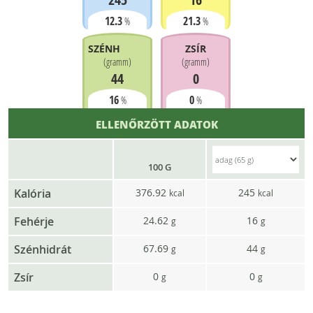
12.3
21.3
%
%
SZÉNHIDRÁT
ZSÍR
(
gramm
)
(
gramm
)
44
0
16
0
%
%
ELLENŐRZÖTT ADATOK
100 G
Kalória
376.92
245
kcal
kcal
Fehérje
24.62
16
g
g
Szénhidrát
67.69
44
g
g
Zsír
0
0
g
g