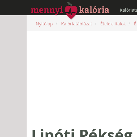
Kalóriat
Nyitólap
Kalóriatáblázat
Ételek, italok
É
Lipóti Pékség