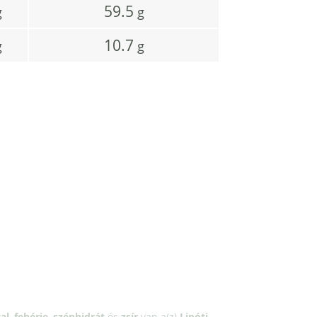
59.5
g
g
10.7
g
g
al
,
fehérje
,
szénhidrát
és
zsír
van a(z)
Lipóti