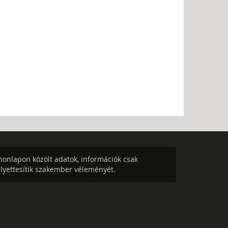
onlapon közölt adatok, információk csak
elyettesítik szakember véleményét.