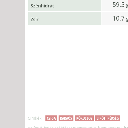
59.5
Szénhidrát
10.7
Zsír
Címkék:
CSIGA
KAKAÓS
KÓKUSZOS
LIPÓTI PÉKSÉG
Az fenti
kalóriatáblázat
megmutatja, hogy mennyi
kc