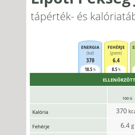
tápérték- és kalóriatá
ENERGIA
FEHÉRJE
S
(
kcal
)
(
gramm
)
370
6.4
18.5
8.5
%
%
ELLENŐRZÖTT
100 G
370
kc
Kalória
6.4
g
Fehérje