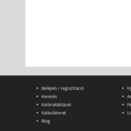
Belépés / regisztráció
Ír
Keresés
A
Kalóriatáblázat
Fe
Kalkulátorok
L
Blog