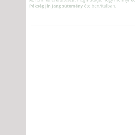
Pékség Jin Jang sütemény
ételben/italban.