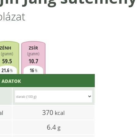
blázat
ZÉNHIDRÁT
ZSÍR
(
gramm
)
(
gramm
)
59.5
10.7
21.6
16
%
%
 ADATOK
370
al
kcal
6.4
g