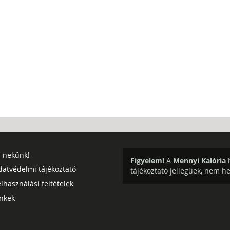
j nekünk!
Figyelem!
A
Mennyi Kalória
h
datvédelmi tájékoztató
tájékoztató jellegűek, nem h
lhasználási feltételek
inkek