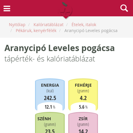
Nyitólap
Kalóriatáblázat
Ételek, italok
Pékáruk, kenyérfélék
Aranycipó Leveles pogácsa
Aranycipó Leveles pogácsa
tápérték- és kalóriatáblázat
ENERGIA
FEHÉRJE
(
kcal
)
(
gramm
)
242.5
4.2
12.1
5.6
%
%
SZÉNHIDRÁT
ZSÍR
(
gramm
)
(
gramm
)
23.5
14.2