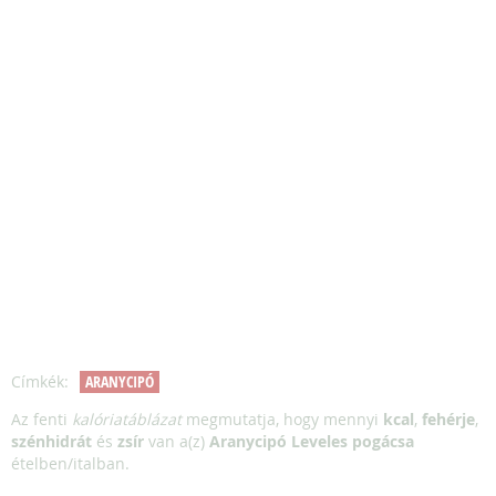
Címkék:
ARANYCIPÓ
Az fenti
kalóriatáblázat
megmutatja, hogy mennyi
kcal
,
fehérje
,
szénhidrát
és
zsír
van a(z)
Aranycipó Leveles pogácsa
ételben/italban.