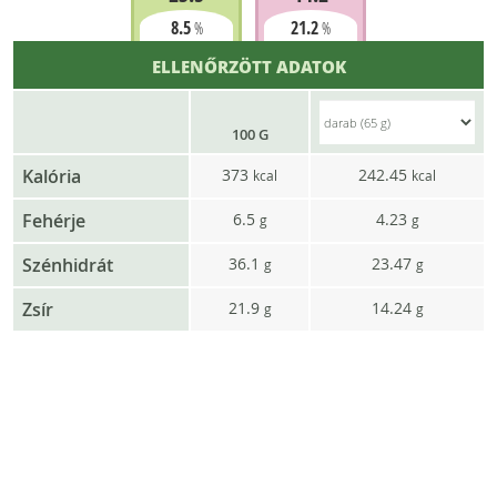
8.5
21.2
%
%
ELLENŐRZÖTT ADATOK
100 G
Kalória
373
242.45
kcal
kcal
Fehérje
6.5
4.23
g
g
Szénhidrát
36.1
23.47
g
g
Zsír
21.9
14.24
g
g