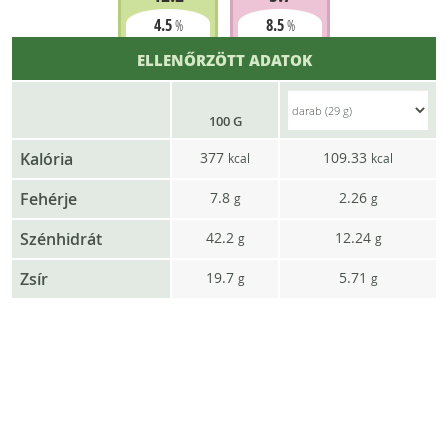
4.5
8.5
%
%
ELLENŐRZÖTT ADATOK
100 G
Kalória
377
109.33
kcal
kcal
Fehérje
7.8
2.26
g
g
Szénhidrát
42.2
12.24
g
g
Zsír
19.7
5.71
g
g