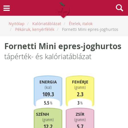
Nyitólap
Kalóriatáblázat
Ételek, italok
Pékáruk, kenyérfélék
Fornetti Mini epres-joghurtos
Fornetti Mini epres-joghurtos
tápérték- és kalóriatáblázat
ENERGIA
FEHÉRJE
(
kcal
)
(
gramm
)
109.3
2.3
5.5
3
%
%
SZÉNHIDRÁT
ZSÍR
(
gramm
)
(
gramm
)
12.2
5.7