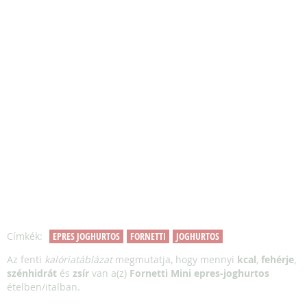
Címkék:
EPRES JOGHURTOS
FORNETTI
JOGHURTOS
Az fenti
kalóriatáblázat
megmutatja, hogy mennyi
kcal
,
fehérje
,
szénhidrát
és
zsír
van a(z)
Fornetti Mini epres-joghurtos
ételben/italban.