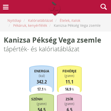
Nyitólap
Kalóriatáblázat
Ételek, italok
Pékáruk, kenyérfélék
Kanizsa Pékség Vega zsemle
Kanizsa Pékség Vega zsemle
tápérték- és kalóriatáblázat
ENERGIA
FEHÉRJE
(
kcal
)
(
gramm
)
342.2
11.1
17.1
14.9
%
%
SZÉNHIDRÁT
ZSÍR
(
gramm
)
(
gramm
)
54.5
6.5