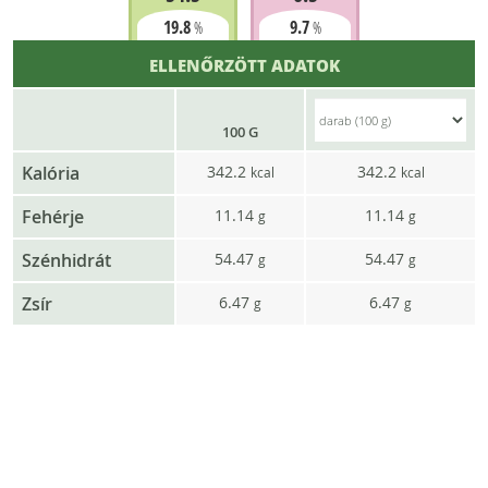
19.8
9.7
%
%
ELLENŐRZÖTT ADATOK
100 G
Kalória
342.2
342.2
kcal
kcal
Fehérje
11.14
11.14
g
g
Szénhidrát
54.47
54.47
g
g
Zsír
6.47
6.47
g
g