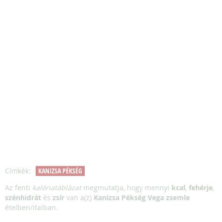
Címkék:
KANIZSA PÉKSÉG
Az fenti
kalóriatáblázat
megmutatja, hogy mennyi
kcal
,
fehérje
,
szénhidrát
és
zsír
van a(z)
Kanizsa Pékség Vega zsemle
ételben/italban.