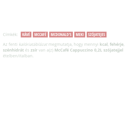
Címkék:
KÁVÉ
MCCAFÉ
MCDONALD'S
MEKI
SZÓJATEJES
Az fenti
kalóriatáblázat
megmutatja, hogy mennyi
kcal
,
fehérje
,
szénhidrát
és
zsír
van a(z)
McCafé Cappuccino 0,2L szójatejjel
ételben/italban.