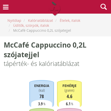
Nyitólap
Kalóriatáblázat
Ételek, italok
Üdítők, szörpök, italok
McCafé Cappuccino 0,2L szójatejjel
McCafé Cappuccino 0,2L
szójatejjel
tápérték- és kalóriatáblázat
ENERGIA
FEHÉRJE
(
kcal
)
(
gramm
)
78
4.6
3.9
6.1
%
%