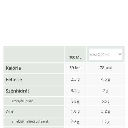
100 ML
Kalória
39
78
kcal
kcal
Fehérje
2.3
4.6
g
g
Szénhidrát
3.5
7
g
g
3.3
6.6
g
g
amelyből cukor
Zsír
1.6
3.2
g
g
0.6
1.2
g
g
amelyből telített zsírsavak