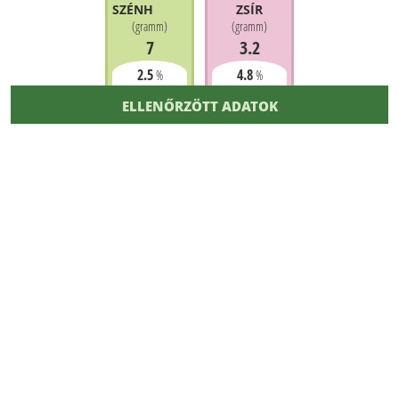
SZÉNHIDRÁT
ZSÍR
(
gramm
)
(
gramm
)
7
3.2
2.5
4.8
%
%
ELLENŐRZÖTT ADATOK