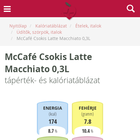
Nyitólap
Kalóriatáblázat
Ételek, italok
Üdítők, szörpök, italok
McCafé Csokis Latte Macchiato 0,3L
McCafé Csokis Latte
Macchiato 0,3L
tápérték- és kalóriatáblázat
ENERGIA
FEHÉRJE
(
kcal
)
(
gramm
)
174
7.8
8.7
10.4
%
%