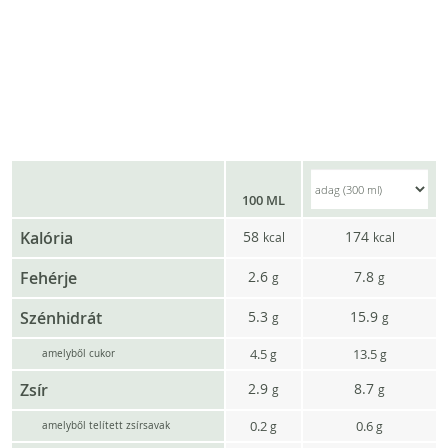
100 ML
Kalória
58
174
kcal
kcal
Fehérje
2.6
7.8
g
g
Szénhidrát
5.3
15.9
g
g
4.5
13.5
g
g
amelyből cukor
Zsír
2.9
8.7
g
g
0.2
0.6
g
g
amelyből telített zsírsavak