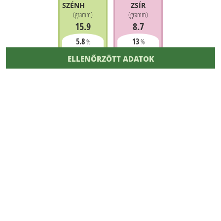
SZÉNHIDRÁT
ZSÍR
(
gramm
)
(
gramm
)
15.9
8.7
5.8
13
%
%
ELLENŐRZÖTT ADATOK