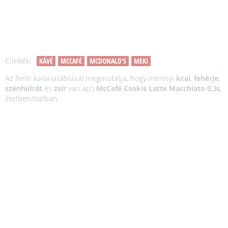
Címkék:
KÁVÉ
MCCAFÉ
MCDONALD'S
MEKI
Az fenti
kalóriatáblázat
megmutatja, hogy mennyi
kcal
,
fehérje
,
szénhidrát
és
zsír
van a(z)
McCafé Csokis Latte Macchiato 0,3L
ételben/italban.