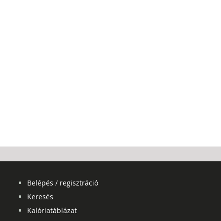
Belépés / regisztráció
Keresés
Kalóriatáblázat