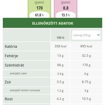
(
gramm
)
(
gramm
)
170
8.8
61.8
13.1
%
%
ELLENŐRZÖTT ADATOK
100 G
Kalória
358
895
kcal
kcal
Fehérje
13
32.5
g
g
Szénhidrát
68
170
g
g
2.4
6
g
g
amelyből cukor
Zsír
3.5
8.75
g
g
1.2
3
g
g
amelyből telített zsírsavak
Rost
4.2
10.5
g
g