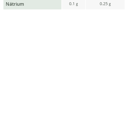
Nátrium
0.1
0.25
g
g