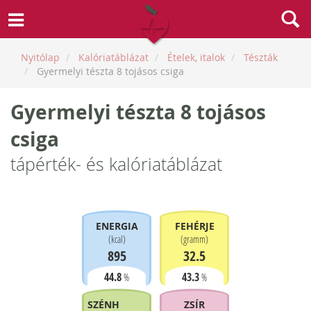
Nyitólap
Kalóriatáblázat
Ételek, italok
Tészták
Gyermelyi tészta 8 tojásos csiga
Gyermelyi tészta 8 tojásos
csiga
tápérték- és kalóriatáblázat
ENERGIA
FEHÉRJE
(
kcal
)
(
gramm
)
895
32.5
44.8
43.3
%
%
SZÉNHIDRÁT
ZSÍR