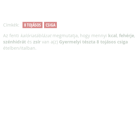
Címkék:
8 TOJÁSOS
CSIGA
Az fenti
kalóriatáblázat
megmutatja, hogy mennyi
kcal
,
fehérje
,
szénhidrát
és
zsír
van a(z)
Gyermelyi tészta 8 tojásos csiga
ételben/italban.