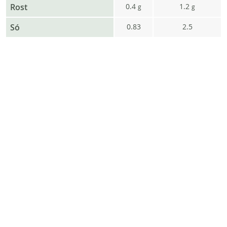
Rost
0.4
1.2
g
g
Só
0.83
2.5