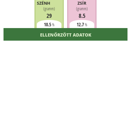
SZÉNHIDRÁT
ZSÍR
(
gramm
)
(
gramm
)
29
8.5
10.5
12.7
%
%
ELLENŐRZÖTT ADATOK