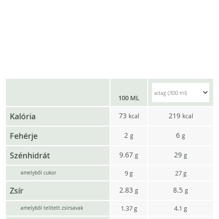
100 ML
Kalória
73
219
kcal
kcal
Fehérje
2
6
g
g
Szénhidrát
9.67
29
g
g
9
27
g
g
amelyből cukor
Zsír
2.83
8.5
g
g
1.37
4.1
g
g
amelyből telített zsírsavak