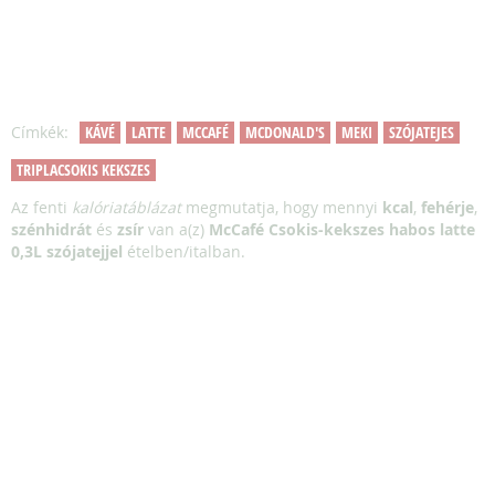
Címkék:
KÁVÉ
LATTE
MCCAFÉ
MCDONALD'S
MEKI
SZÓJATEJES
TRIPLACSOKIS KEKSZES
Az fenti
kalóriatáblázat
megmutatja, hogy mennyi
kcal
,
fehérje
,
szénhidrát
és
zsír
van a(z)
McCafé Csokis-kekszes habos latte
0,3L szójatejjel
ételben/italban.