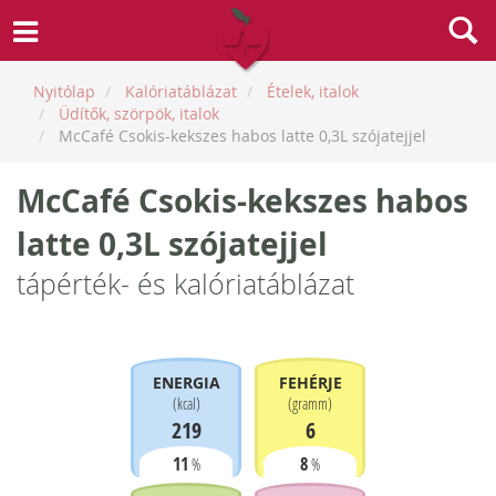
Nyitólap
Kalóriatáblázat
Ételek, italok
Üdítők, szörpök, italok
McCafé Csokis-kekszes habos latte 0,3L szójatejjel
McCafé Csokis-kekszes habos
latte 0,3L szójatejjel
tápérték- és kalóriatáblázat
ENERGIA
FEHÉRJE
(
kcal
)
(
gramm
)
219
6
11
8
%
%