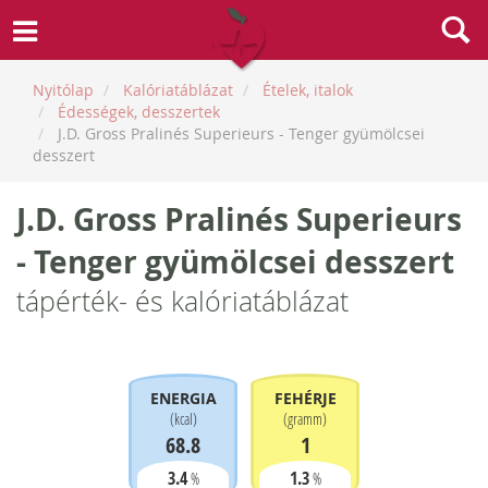
Nyitólap
Kalóriatáblázat
Ételek, italok
Édességek, desszertek
J.D. Gross Pralinés Superieurs - Tenger gyümölcsei
desszert
J.D. Gross Pralinés Superieurs
- Tenger gyümölcsei desszert
tápérték- és kalóriatáblázat
ENERGIA
FEHÉRJE
(
kcal
)
(
gramm
)
68.8
1
3.4
1.3
%
%