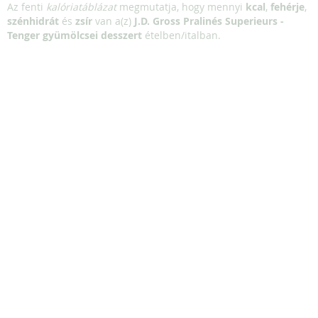
Az fenti
kalóriatáblázat
megmutatja, hogy mennyi
kcal
,
fehérje
,
szénhidrát
és
zsír
van a(z)
J.D. Gross Pralinés Superieurs -
Tenger gyümölcsei desszert
ételben/italban.