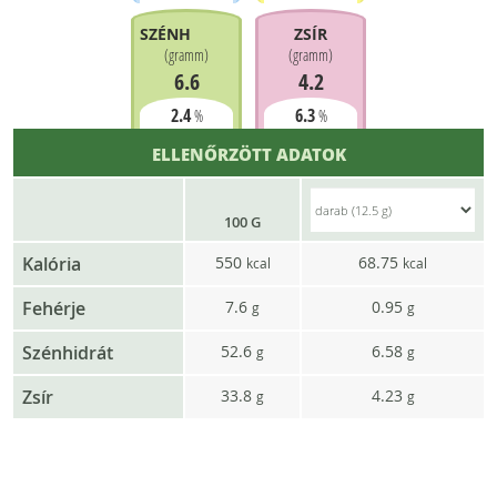
SZÉNHIDRÁT
ZSÍR
(
gramm
)
(
gramm
)
6.6
4.2
2.4
6.3
%
%
ELLENŐRZÖTT ADATOK
100 G
Kalória
550
68.75
kcal
kcal
Fehérje
7.6
0.95
g
g
Szénhidrát
52.6
6.58
g
g
Zsír
33.8
4.23
g
g