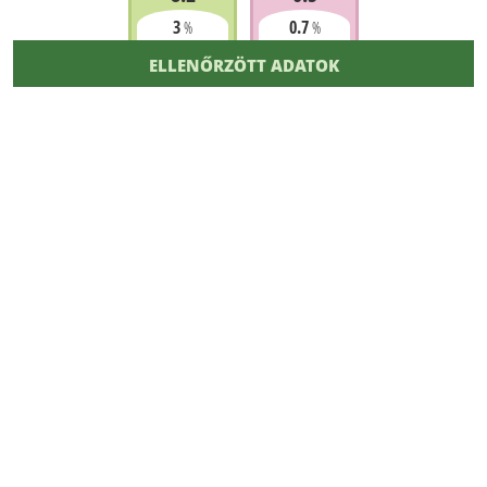
3
0.7
%
%
ELLENŐRZÖTT ADATOK