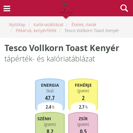
Nyitólap
Kalóriatáblázat
Ételek, italok
Pékáruk, kenyérfélék
Tesco Vollkorn Toast Kenyér
Tesco Vollkorn Toast Kenyér
tápérték- és kalóriatáblázat
ENERGIA
FEHÉRJE
(
kcal
)
(
gramm
)
47.7
2
2.4
2.7
%
%
SZÉNHIDRÁT
ZSÍR
(
gramm
)
(
gramm
)
8.2
0.5