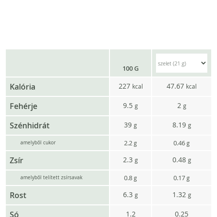
100 G
Kalória
227
47.67
kcal
kcal
Fehérje
9.5
2
g
g
Szénhidrát
39
8.19
g
g
2.2
0.46
g
g
amelyből cukor
Zsír
2.3
0.48
g
g
0.8
0.17
g
g
amelyből telített zsírsavak
Rost
6.3
1.32
g
g
Só
1.2
0.25