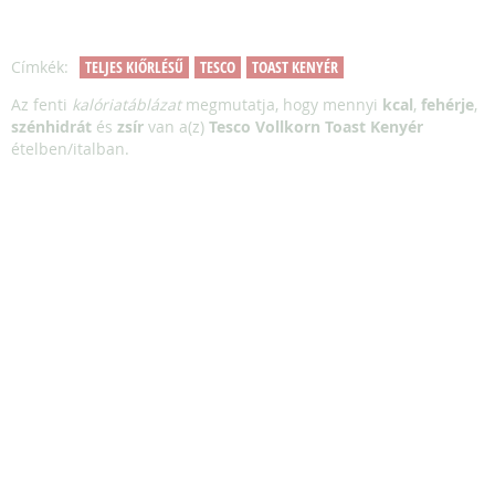
Címkék:
TELJES KIŐRLÉSŰ
TESCO
TOAST KENYÉR
Az fenti
kalóriatáblázat
megmutatja, hogy mennyi
kcal
,
fehérje
,
szénhidrát
és
zsír
van a(z)
Tesco Vollkorn Toast Kenyér
ételben/italban.