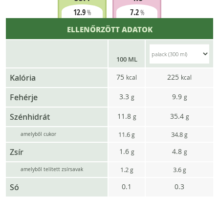
12.9
7.2
%
%
ELLENŐRZÖTT ADATOK
100 ML
Kalória
75
225
kcal
kcal
Fehérje
3.3
9.9
g
g
Szénhidrát
11.8
35.4
g
g
11.6
34.8
g
g
amelyből cukor
Zsír
1.6
4.8
g
g
1.2
3.6
g
g
amelyből telített zsírsavak
Só
0.1
0.3