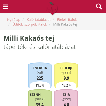
Nyitólap
Kalóriatáblázat
Ételek, italok
Üdítők, szörpök, italok
Milli Kakaós tej
Milli Kakaós tej
tápérték- és kalóriatáblázat
ENERGIA
FEHÉRJE
(
kcal
)
(
gramm
)
225
9.9
11.3
13.2
%
%
SZÉNHIDRÁT
ZSÍR
(
gramm
)
(
gramm
)
35.4
4.8