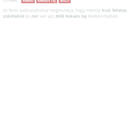
Címkék:
KAKAÓ
KAKAÓS TEJ
MILLI
Az fenti
kalóriatáblázat
megmutatja, hogy mennyi
kcal
,
fehérje
,
szénhidrát
és
zsír
van a(z)
Milli Kakaós tej
ételben/italban.