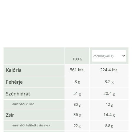
100 G
Kalória
561
224.4
kcal
kcal
Fehérje
8
3.2
g
g
Szénhidrát
51
20.4
g
g
30
12
g
g
amelyből cukor
Zsír
36
14.4
g
g
22
8.8
g
g
amelyből telített zsírsavak