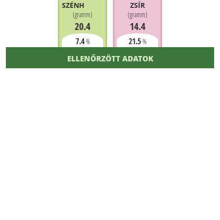
SZÉNHIDRÁT
ZSÍR
(
gramm
)
(
gramm
)
20.4
14.4
7.4
21.5
%
%
ELLENŐRZÖTT ADATOK