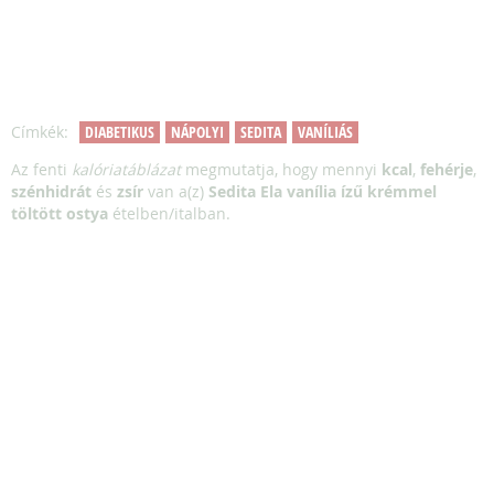
Címkék:
DIABETIKUS
NÁPOLYI
SEDITA
VANÍLIÁS
Az fenti
kalóriatáblázat
megmutatja, hogy mennyi
kcal
,
fehérje
,
szénhidrát
és
zsír
van a(z)
Sedita Ela vanília ízű krémmel
töltött ostya
ételben/italban.