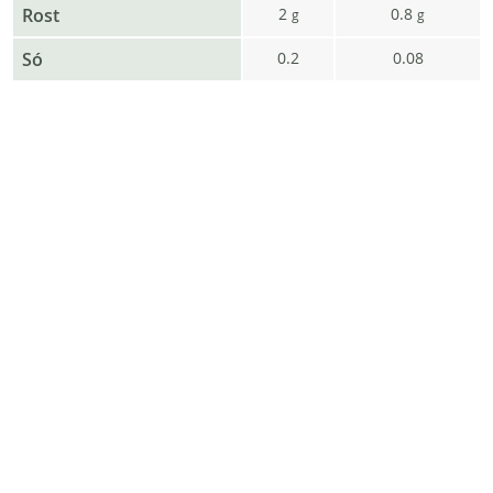
Rost
2
0.8
g
g
Só
0.2
0.08