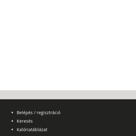
Belépés / regisztráció
Keresés
Kalóriatáblázat