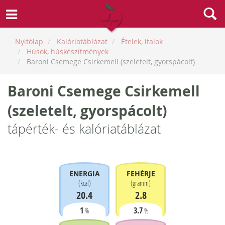
Nyitólap
Kalóriatáblázat
Ételek, italok
Húsok, húskészítmények
Baroni Csemege Csirkemell (szeletelt, gyorspácolt)
Baroni Csemege Csirkemell
(szeletelt, gyorspácolt)
tápérték- és kalóriatáblázat
ENERGIA
FEHÉRJE
(
kcal
)
(
gramm
)
20.4
2.8
1
3.7
%
%