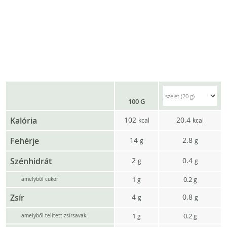
100 G
Kalória
102
20.4
kcal
kcal
Fehérje
14
2.8
g
g
Szénhidrát
2
0.4
g
g
1
0.2
g
g
amelyből cukor
Zsír
4
0.8
g
g
1
0.2
g
g
amelyből telített zsírsavak