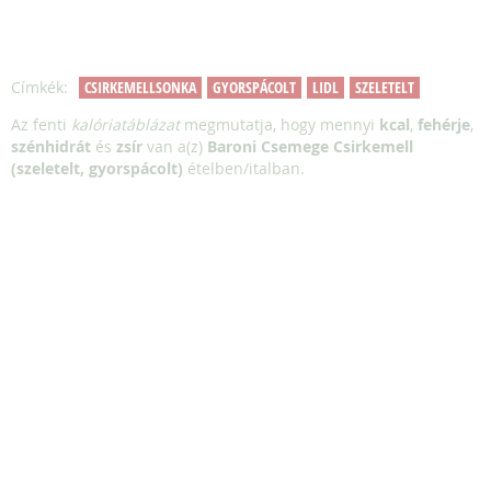
Címkék:
CSIRKEMELLSONKA
GYORSPÁCOLT
LIDL
SZELETELT
Az fenti
kalóriatáblázat
megmutatja, hogy mennyi
kcal
,
fehérje
,
szénhidrát
és
zsír
van a(z)
Baroni Csemege Csirkemell
(szeletelt, gyorspácolt)
ételben/italban.