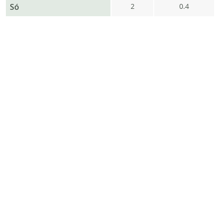
Só
2
0.4