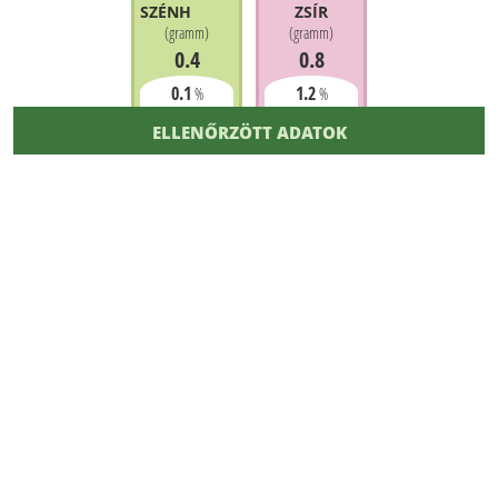
SZÉNHIDRÁT
ZSÍR
(
gramm
)
(
gramm
)
0.4
0.8
0.1
1.2
%
%
ELLENŐRZÖTT ADATOK